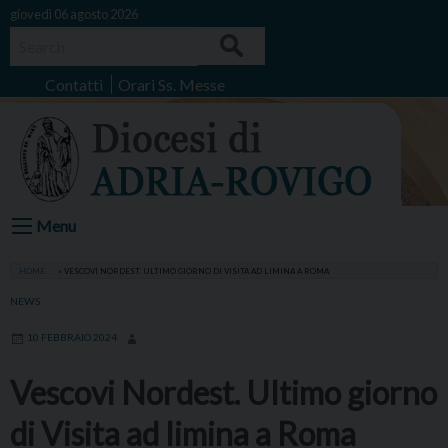
Skip
giovedì 06 agosto 2026
to
Search
content
Contatti
Orari Ss. Messe
Menu
HOME
»
VESCOVI NORDEST. ULTIMO GIORNO DI VISITA AD LIMINA A ROMA
NEWS
10 FEBBRAIO 2024
Vescovi Nordest. Ultimo giorno
di Visita ad limina a Roma