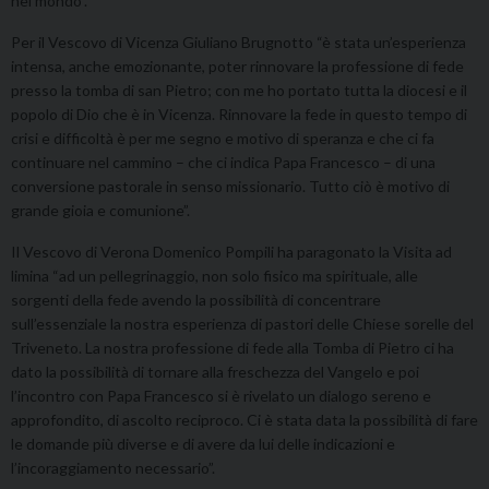
nel mondo”.
Per il Vescovo di Vicenza Giuliano Brugnotto “è stata un’esperienza
intensa, anche emozionante, poter rinnovare la professione di fede
presso la tomba di san Pietro; con me ho portato tutta la diocesi e il
popolo di Dio che è in Vicenza. Rinnovare la fede in questo tempo di
crisi e difficoltà è per me segno e motivo di speranza e che ci fa
continuare nel cammino – che ci indica Papa Francesco – di una
conversione pastorale in senso missionario. Tutto ciò è motivo di
grande gioia e comunione”.
Il Vescovo di Verona Domenico Pompili ha paragonato la Visita ad
limina “ad un pellegrinaggio, non solo fisico ma spirituale, alle
sorgenti della fede avendo la possibilità di concentrare
sull’essenziale la nostra esperienza di pastori delle Chiese sorelle del
Triveneto. La nostra professione di fede alla Tomba di Pietro ci ha
dato la possibilità di tornare alla freschezza del Vangelo e poi
l’incontro con Papa Francesco si è rivelato un dialogo sereno e
approfondito, di ascolto reciproco. Ci è stata data la possibilità di fare
le domande più diverse e di avere da lui delle indicazioni e
l’incoraggiamento necessario”.