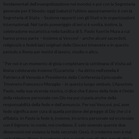
fondamentali dell’evangelizzazione nel mondo) e poi con la Segreteria
generale per il Sinodo; oggi (sabato) l’ultimo appuntamento è con la
Segreteria di Stato – Sezione rapporti con gli Stati e le organizzazioni
internazionali. Nel tardo pomeriggio di ieri si è svolta, inoltre, la
celebrazione eucaristica nella basilica di S. Paolo fuori le Mura a cui
hanno preso parte – insieme ai Vescovi – anche alcuni sacerdoti,
religiosi/e o fedeli laici originari delle Diocesi trivenete e in questo
periodo a Roma per motivi di lavoro, studio o altro.
“Per noi è un momento di gioia completare la settimana di Visita ad
limina celebrando insieme l’Eucaristia – ha detto nell’omelia il
Patriarca di Venezia e Presidente della Conferenza Episcopale
Triveneto Francesco Moraglia – in questo luogo simbolo. L’Apostolo
Paolo, nella sua vicenda storica, ci dice che il dono della fede è l’inizio
della relazione personale con Dio ma poi ci parla anche della
responsabilità della fede e dell’annuncio. Per noi Vescovi, poi, aver
fede significa aver cura di quella porzione del gregge di Dio che ci è
affidata. In Paolo la fede è, insieme, incontro personale ed ecclesiale
con il Signore: io credo, noi crediamo. E solo vivendo queste due
dimensioni noi viviamo la fede secondo Gesù. Il credente non è mai
un battitore libero, il credente vive e crede con gli altri, per gli altri e