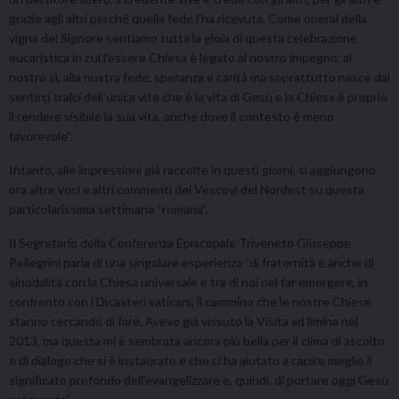
grazie agli altri perché quella fede l’ha ricevuta. Come operai della
vigna del Signore sentiamo tutta la gioia di questa celebrazione
eucaristica in cui l’essere Chiesa è legato al nostro impegno, al
nostro sì, alla nostra fede, speranza e carità ma soprattutto nasce dal
sentirci tralci dell’unica vite che è la vita di Gesù e la Chiesa è proprio
il rendere visibile la sua vita, anche dove il contesto è meno
favorevole”.
Intanto, alle impressioni già raccolte in questi giorni, si aggiungono
ora altre voci e altri commenti dei Vescovi del Nordest su questa
particolarissima settimana “romana”.
Il Segretario della Conferenza Episcopale Triveneto Giuseppe
Pellegrini parla di una singolare esperienza “di fraternità e anche di
sinodalità con la Chiesa universale e tra di noi nel far emergere, in
confronto con i Dicasteri vaticani, il cammino che le nostre Chiese
stanno cercando di fare. Avevo già vissuto la Visita ad limina nel
2013, ma questa mi è sembrata ancora più bella per il clima di ascolto
e di dialogo che si è instaurato e che ci ha aiutato a capire meglio il
significato profondo dell’evangelizzare e, quindi, di portare oggi Gesù