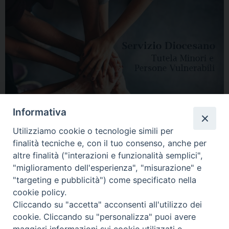
Informativa
Utilizziamo cookie o tecnologie simili per
finalità tecniche e, con il tuo consenso, anche per
altre finalità ("interazioni e funzionalità semplici",
"miglioramento dell'esperienza", "misurazione" e
"targeting e pubblicità") come specificato nella
HOME
DIOCESI
VESCOVO
CURIA VESCOVILE
NEWS
cookie policy.
Cliccando su "accetta" acconsenti all'utilizzo dei
APPUNTAMENTI
CONTATTI
SERVIZIO ANTENATI
cookie. Cliccando su "personalizza" puoi avere