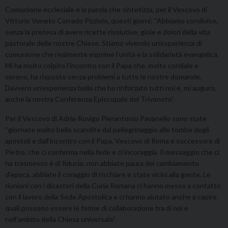
Comunione ecclesiale è la parola che sintetizza, per il Vescovo di
Vittorio Veneto Corrado Pizziolo, questi giorni: “Abbiamo condiviso,
senza la pretesa di avere ricette risolutive, gioie e dolori della vita
pastorale delle nostre Chiese. Stiamo vivendo un’esperienza di
comunione che realmente esprime l’unità e la solidarietà evangelica.
Mi ha molto colpito l’incontro con il Papa che, molto cordiale e
sereno, ha risposto senza problemi a tutte le nostre domande.
Davvero un’esperienza bella che ha rinforzato tutti noi e, mi auguro,
anche la nostra Conferenza Episcopale del Triveneto”.
Per il Vescovo di Adria-Rovigo Pierantonio Pavanello sono state
“giornate molto belle scandite dal pellegrinaggio alle tombe degli
apostoli e dall’incontro con il Papa, Vescovo di Roma e successore di
Pietro, che ci conferma nella fede e ci incoraggia. Il messaggio che ci
ha trasmesso è di fiducia: non abbiate paura del cambiamento
d’epoca, abbiate il coraggio di rischiare e state vicini alla gente. Le
riunioni con i dicasteri della Curia Romana ci hanno messo a contatto
con il lavoro della Sede Apostolica e ci hanno aiutato anche a capire
quali possono essere le forme di collaborazione tra di noi e
nell’ambito della Chiesa universale”.