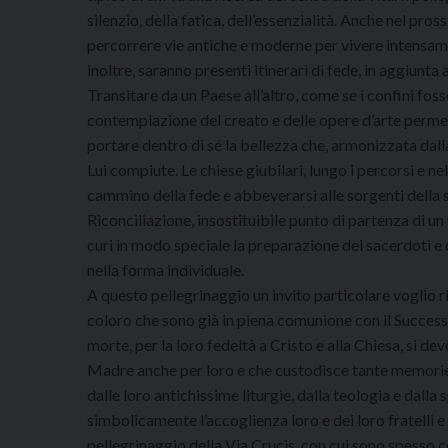
silenzio, della fatica, dell’essenzialità. Anche nel pr
percorrere vie antiche e moderne per vivere intensame
inoltre, saranno presenti itinerari di fede, in aggiunta
Transitare da un Paese all’altro, come se i confini fosse
contemplazione del creato e delle opere d’arte permett
portare dentro di sé la bellezza che, armonizzata dall
Lui compiute. Le chiese giubilari, lungo i percorsi e ne
cammino della fede e abbeverarsi alle sorgenti della
Riconciliazione, insostituibile punto di partenza di u
curi in modo speciale la preparazione dei sacerdoti e d
nella forma individuale.
A questo pellegrinaggio un invito particolare voglio riv
coloro che sono già in piena comunione con il Successo
morte, per la loro fedeltà a Cristo e alla Chiesa, si 
Madre anche per loro e che custodisce tante memorie d
dalle loro antichissime liturgie, dalla teologia e dalla
simbolicamente l’accoglienza loro e dei loro fratelli e 
pellegrinaggio della Via Crucis, con cui sono spesso cost