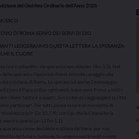
dizione del Giubileo Ordinario dell’Anno 2025
NCESCO
OVO DI ROMA SERVO DEI SERVI DI DIO
UANTI LEGGERANNO QUESTA LETTERA LA SPERANZA
LMI IL CUORE
pes non confundit», «la speranza non delude» (Rm 5,5). Nel
 della speranza l’apostolo Paolo infonde coraggio alla
ità cristiana di Roma. La speranza è anche il messaggio
dizione il Papa indice ogni venticinque anni. Penso a tutti i
ere l’Anno Santo e a quanti, non potendo raggiungere la città
hiese particolari. Per tutti, possa essere un momento di
i salvezza (cfr. Gv 10,7.9); con Lui, che la Chiesa ha la
e «nostra speranza» (1Tm 1,1).
la speranza come desiderio e attesa del bene, pur non
bilità del futuro, tuttavia, fa sorgere sentimenti a volte