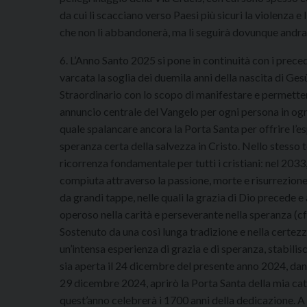
da cui li scacciano verso Paesi più sicuri la violenza e 
che non li abbandonerà, ma li seguirà dovunque andran
6. L’Anno Santo 2025 si pone in continuità con i preced
varcata la soglia dei duemila anni della nascita di Ges
Straordinario con lo scopo di manifestare e permettere
annuncio centrale del Vangelo per ogni persona in ogn
quale spalancare ancora la Porta Santa per offrire l’es
speranza certa della salvezza in Cristo. Nello stesso
ricorrenza fondamentale per tutti i cristiani: nel 2033
compiuta attraverso la passione, morte e risurrezion
da grandi tappe, nelle quali la grazia di Dio precede
operoso nella carità e perseverante nella speranza (cfr
Sostenuto da una così lunga tradizione e nella certez
un’intensa esperienza di grazia e di speranza, stabilis
sia aperta il 24 dicembre del presente anno 2024, dan
29 dicembre 2024, aprirò la Porta Santa della mia cat
quest’anno celebrerà i 1700 anni della dedicazione. A 