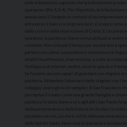
nelle tribolazioni, sapendo che la tribolazione produce
speranza» (Rm 5,3-4). Per l’Apostolo, la tribolazione e
annunciano il Vangelo in contesti di incomprensione e d
attraverso il buio si scorge una luce: si scopre come 
dalla croce e dalla risurrezione di Cristo. E ciò porta
speranza: la pazienza. Siamo ormai abituati a volere t
costante. Non si ha più il tempo per incontrarsi e spes
parlare con calma. La pazienza è stata messa in fuga 
infatti l’insofferenza, il nervosismo, a volte la violen
Nell’epoca di internet, inoltre, dove lo spazio e il tem
Se fossimo ancora capaci di guardare con stupore al
pazienza. Attendere l’alternarsi delle stagioni con i loro
sviluppo; avere gli occhi semplici di San Francesco che
percepiva il creato come una grande famiglia e chiamava 
pazienza fa tanto bene a sé e agli altri. San Paolo fa 
della perseveranza e della fiducia in ciò che ci è sta
paziente con noi, Lui che è «il Dio della perseveranza
dello Spirito Santo, tiene viva la speranza e la consol