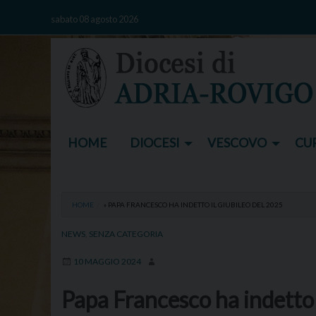
Skip
sabato 08 agosto 2026
to
content
HOME
DIOCESI
VESCOVO
CUR
HOME
»
PAPA FRANCESCO HA INDETTO IL GIUBILEO DEL 2025
NEWS
,
SENZA CATEGORIA
10 MAGGIO 2024
Papa Francesco ha indetto 