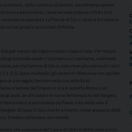
allo sconforto, dalla certezza al dubbio. Incontriamo spesso
tticismo e pessimismo, come se nulla potesse offrire loro
O
i rianimare la speranza. La Parola di Dio ci aiuta a trovarne le
E
o scrive proprio ai cristiani di Roma.
O
P
on Dio per mezzo del Signore nostro Gesù Cristo. Per mezzo
I
sta grazia nella quale ci troviamo e ci vantiamo, saldi nella
I
B
elude, perché l’amore di Dio è stato riversato nei nostri cuori
5,1-2.5). Sono molteplici gli spunti di riflessione che qui San
a un passaggio decisivo nella sua attività di
l’area orientale dell’Impero e ora lo aspetta Roma, con
2
da grande, da affrontare in nome dell’annuncio del Vangelo,
P
i Roma non è stata fondata da Paolo, e lui sente vivo il
1
il Vangelo di Gesù Cristo, morto e risorto, come annuncio della
G
a e, fondata sull’amore, non delude.
l’amore che scaturisce dal Cuore di Gesù trafitto sulla croce: