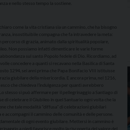
ranza e nello stesso tempo la sostiene.
chiaro come la vita cristiana sia un cammino, che ha bisogno
eranza, insostituibile compagna che fa intravedere la meta:
n percorso di grazia, animato dalla spiritualità popolare,
ileo. Non possiamo infatti dimenticare le varie forme
on abbondanza sul santo Popolo fedele di Dio. Ricordiamo, ad
olle concedere a quanti si recavano nella Basilica di Santa
gosto 1294, sei anni prima che Papa Bonifacio VIII istituisse
razia giubilare della misericordia. E ancora prima, nel 1216,
ncesco che chiedeva l’indulgenza per quanti avrebbero
 Lo stesso si può affermare per il pellegrinaggio a Santiago di
e di celebrare il Giubileo in quel Santuario ogni volta che la
e che tale modalità “diffusa” di celebrazioni giubilari
ga e accompagni il cammino delle comunità e delle persone.
damentale di ogni evento giubilare. Mettersi in cammino è
llegrinaggio a piedi favorisce molto la riscoperta del valore del