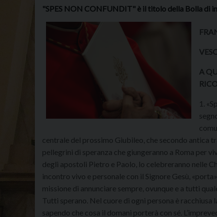
"SPES NON CONFUNDIT" è il titolo della Bolla di in
FRA
VESC
A Q
RICO
1. «S
segno
comun
centrale del prossimo Giubileo, che secondo antica tra
pellegrini di speranza che giungeranno a Roma per viv
degli apostoli Pietro e Paolo, lo celebreranno nelle C
incontro vivo e personale con il Signore Gesù, «porta» d
missione di annunciare sempre, ovunque e a tutti qual
Tutti sperano. Nel cuore di ogni persona è racchiusa 
sapendo che cosa il domani porterà con sé. L’imprevedi