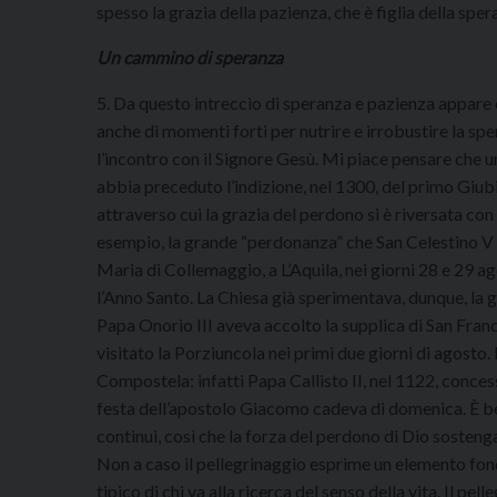
spesso la grazia della pazienza, che è figlia della spe
Un cammino di speranza
5. Da questo intreccio di speranza e pazienza appare 
anche di momenti forti per nutrire e irrobustire la sp
l’incontro con il Signore Gesù. Mi piace pensare che u
abbia preceduto l’indizione, nel 1300, del primo Giub
attraverso cui la grazia del perdono si è riversata c
esempio, la grande “perdonanza” che San Celestino V v
Maria di Collemaggio, a L’Aquila, nei giorni 28 e 29 a
l’Anno Santo. La Chiesa già sperimentava, dunque, la g
Papa Onorio III aveva accolto la supplica di San Fra
visitato la Porziuncola nei primi due giorni di agosto.
Compostela: infatti Papa Callisto II, nel 1122, concess
festa dell’apostolo Giacomo cadeva di domenica. È ben
continui, così che la forza del perdono di Dio sosten
Non a caso il pellegrinaggio esprime un elemento fon
tipico di chi va alla ricerca del senso della vita. Il pe