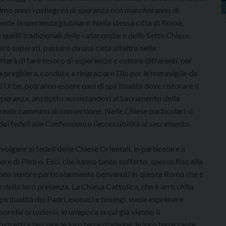
ossimo anno i pellegrini di speranza non mancheranno di
nte l’esperienza giubilare. Nella stessa città di Roma,
 a quelli tradizionali delle catacombe e delle Sette Chiese.
ro superati, passare da una città all’altra nella
erà di fare tesoro di esperienze e culture differenti, per
a preghiera, conduce a ringraziare Dio per le meraviglie da
ll’Urbe, potranno essere oasi di spiritualità dove ristorare il
 speranza, anzitutto accostandosi al Sacramento della
n reale cammino di conversione. Nelle Chiese particolari si
ei fedeli alle Confessioni e l’accessibilità al sacramento
olgere ai fedeli delle Chiese Orientali, in particolare a
re di Pietro. Essi, che hanno tanto sofferto, spesso fino alla
devono sentire particolarmente benvenuti in questa Roma che è
ella loro presenza. La Chiesa Cattolica, che è arricchita
 spiritualità dei Padri, monaci e teologi, vuole esprimere
sorelle ortodossi, in un’epoca in cui già vivono il
retti a lasciare le loro terre d’origine, le loro terre sante,