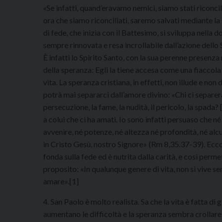
«Se infatti, quand’eravamo nemici, siamo stati riconci
ora che siamo riconciliati, saremo salvati mediante la s
di fede, che inizia con il Battesimo, si sviluppa nella 
sempre rinnovata e resa incrollabile dall’azione dello 
È infatti lo Spirito Santo, con la sua perenne presenza
della speranza: Egli la tiene accesa come una fiaccola
vita. La speranza cristiana, in effetti, non illude e no
potrà mai separarci dall’amore divino: «Chi ci separerà
persecuzione, la fame, la nudità, il pericolo, la spada?
a colui che ci ha amati. Io sono infatti persuaso che né
avvenire, né potenze, né altezza né profondità, né alcu
in Cristo Gesù, nostro Signore» (Rm 8,35.37-39). Ecco
fonda sulla fede ed è nutrita dalla carità, e così perme
proposito: «In qualunque genere di vita, non si vive s
amare».[1]
4. San Paolo è molto realista. Sa che la vita è fatta di
aumentano le difficoltà e la speranza sembra crollare