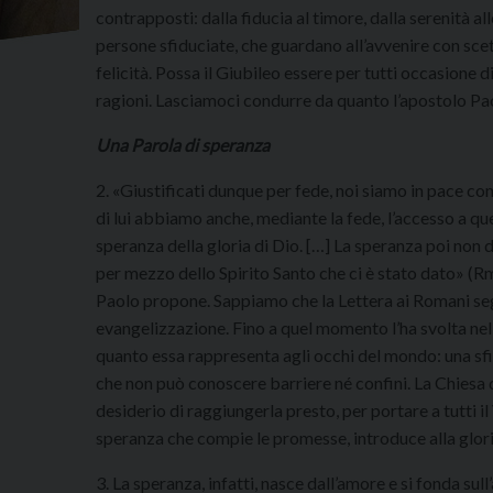
contrapposti: dalla fiducia al timore, dalla serenità 
persone sfiduciate, che guardano all’avvenire con sce
felicità. Possa il Giubileo essere per tutti occasione d
ragioni. Lasciamoci condurre da quanto l’apostolo Paol
Una Parola di speranza
2. «Giustificati dunque per fede, noi siamo in pace c
di lui abbiamo anche, mediante la fede, l’accesso a que
speranza della gloria di Dio. […] La speranza poi non d
per mezzo dello Spirito Santo che ci è stato dato» (Rm 
Paolo propone. Sappiamo che la Lettera ai Romani segn
evangelizzazione. Fino a quel momento l’ha svolta nel
quanto essa rappresenta agli occhi del mondo: una sfi
che non può conoscere barriere né confini. La Chiesa d
desiderio di raggiungerla presto, per portare a tutti 
speranza che compie le promesse, introduce alla glori
3. La speranza, infatti, nasce dall’amore e si fonda sul