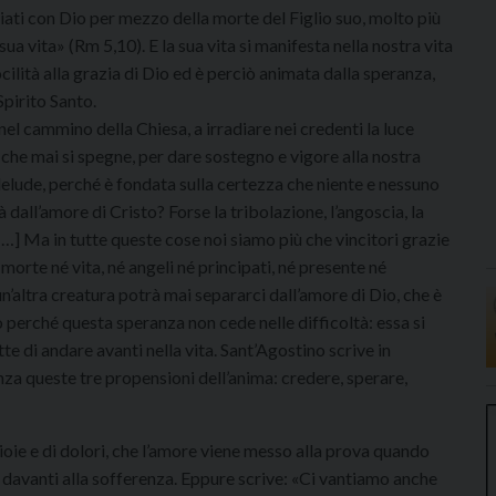
liati con Dio per mezzo della morte del Figlio suo, molto più
ua vita» (Rm 5,10). E la sua vita si manifesta nella nostra vita
docilità alla grazia di Dio ed è perciò animata dalla speranza,
Spirito Santo.
 nel cammino della Chiesa, a irradiare nei credenti la luce
 che mai si spegne, per dare sostegno e vigore alla nostra
n delude, perché è fondata sulla certezza che niente e nessuno
 dall’amore di Cristo? Forse la tribolazione, l’angoscia, la
 […] Ma in tutte queste cose noi siamo più che vincitori grazie
 morte né vita, né angeli né principati, né presente né
n’altra creatura potrà mai separarci dall’amore di Dio, che è
 perché questa speranza non cede nelle difficoltà: essa si
tte di andare avanti nella vita. Sant’Agostino scrive in
enza queste tre propensioni dell’anima: credere, sperare,
 gioie e di dolori, che l’amore viene messo alla prova quando
 davanti alla sofferenza. Eppure scrive: «Ci vantiamo anche