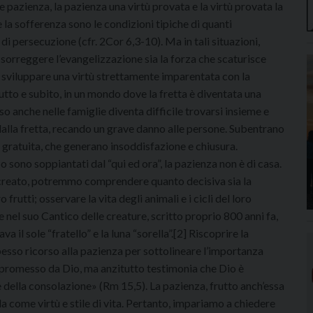
 pazienza, la pazienza una virtù provata e la virtù provata la
 la sofferenza sono le condizioni tipiche di quanti
i persecuzione (cfr. 2Cor 6,3-10). Ma in tali situazioni,
a sorreggere l’evangelizzazione sia la forza che scaturisce
 a sviluppare una virtù strettamente imparentata con la
utto e subito, in un mondo dove la fretta è diventata una
so anche nelle famiglie diventa difficile trovarsi insieme e
dalla fretta, recando un grave danno alle persone. Subentrano
za gratuita, che generano insoddisfazione e chiusura.
po sono soppiantati dal “qui ed ora”, la pazienza non è di casa.
 creato, potremmo comprendere quanto decisiva sia la
 frutti; osservare la vita degli animali e i cicli del loro
 nel suo Cantico delle creature, scritto proprio 800 anni fa,
il sole “fratello” e la luna “sorella”.[2] Riscoprire la
spesso ricorso alla pazienza per sottolineare l’importanza
to promesso da Dio, ma anzitutto testimonia che Dio è
 e della consolazione» (Rm 15,5). La pazienza, frutto anch’essa
ida come virtù e stile di vita. Pertanto, impariamo a chiedere