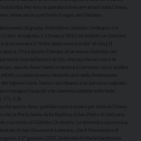
l’instabilità. Per loro la speranza di essere amati dalla Chiesa,
no, rende ancora più forte il segno del Giubileo.
enti eventi di grazia. Nell’ultimo Giubileo Ordinario si è
ù Cristo. In seguito, il 13 marzo 2015, ho indetto un Giubileo
 di incontrare il “Volto della misericordia” di Dio,[3]
i epoca. Ora è giunto il tempo di un nuovo Giubileo, nel
perienza viva dell’amore di Dio, che suscita nel cuore la
 tempo, questo Anno Santo orienterà il cammino verso un’altra
, infatti, si celebreranno i duemila anni della Redenzione
e del Signore Gesù. Siamo così dinanzi a un percorso segnato
 e accompagna il popolo che cammina zelante nella fede,
. 1Ts 1,3).
za che questo Anno giubilare potrà essere per tutta la Chiesa
co che la Porta Santa della Basilica di San Pietro in Vaticano
do così inizio al Giubileo Ordinario. La domenica successiva,
tedrale di San Giovanni in Laterano, che il 9 novembre di
seguire, il 1° gennaio 2025, Solennità di Maria Santissima