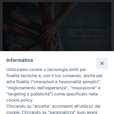
Informativa
Utilizziamo cookie o tecnologie simili per
finalità tecniche e, con il tuo consenso, anche per
altre finalità ("interazioni e funzionalità semplici",
"miglioramento dell'esperienza", "misurazione" e
"targeting e pubblicità") come specificato nella
HOME
DIOCESI
VESCOVO
CURIA VESCOVILE
NEWS
cookie policy.
Cliccando su "accetta" acconsenti all'utilizzo dei
APPUNTAMENTI
CONTATTI
SERVIZIO ANTENATI
cookie. Cliccando su "personalizza" puoi avere