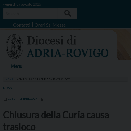
Skip
venerdì 07 agosto 2026
to
Search
content
Contatti
Orari Ss. Messe
Menu
HOME
»
CHIUSURA DELLA CURIA CAUSA TRASLOCO
NEWS
12 SETTEMBRE 2024
Chiusura della Curia causa
trasloco