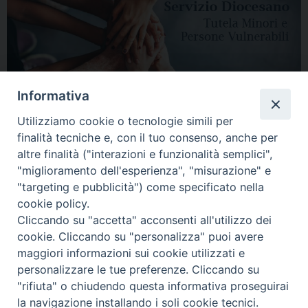
Informativa
Utilizziamo cookie o tecnologie simili per
finalità tecniche e, con il tuo consenso, anche per
altre finalità ("interazioni e funzionalità semplici",
"miglioramento dell'esperienza", "misurazione" e
"targeting e pubblicità") come specificato nella
HOME
DIOCESI
VESCOVO
CURIA VESCOVILE
NEWS
cookie policy.
Cliccando su "accetta" acconsenti all'utilizzo dei
APPUNTAMENTI
CONTATTI
SERVIZIO ANTENATI
cookie. Cliccando su "personalizza" puoi avere
maggiori informazioni sui cookie utilizzati e
Copyright © 2018 - 2021
Diocesi di Adria Rovigo.
All Rights Reserved.
personalizzare le tue preferenze. Cliccando su
"rifiuta" o chiudendo questa informativa proseguirai
la navigazione installando i soli cookie tecnici.