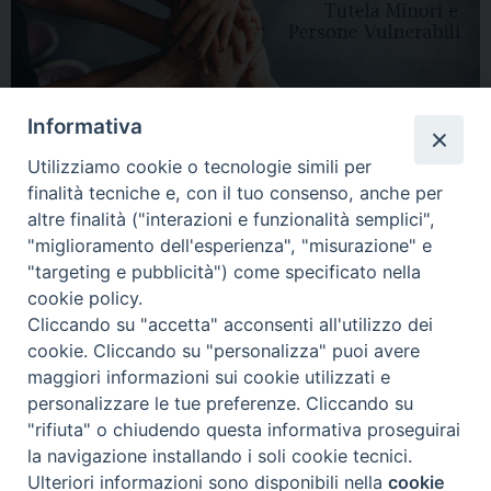
Informativa
Utilizziamo cookie o tecnologie simili per
finalità tecniche e, con il tuo consenso, anche per
altre finalità ("interazioni e funzionalità semplici",
"miglioramento dell'esperienza", "misurazione" e
"targeting e pubblicità") come specificato nella
HOME
DIOCESI
VESCOVO
CURIA VESCOVILE
NEWS
cookie policy.
Cliccando su "accetta" acconsenti all'utilizzo dei
APPUNTAMENTI
CONTATTI
SERVIZIO ANTENATI
cookie. Cliccando su "personalizza" puoi avere
maggiori informazioni sui cookie utilizzati e
Copyright © 2018 - 2021
Diocesi di Adria Rovigo.
All Rights Reserved.
personalizzare le tue preferenze. Cliccando su
"rifiuta" o chiudendo questa informativa proseguirai
la navigazione installando i soli cookie tecnici.
Ulteriori informazioni sono disponibili nella
cookie
Preferenze Cookie