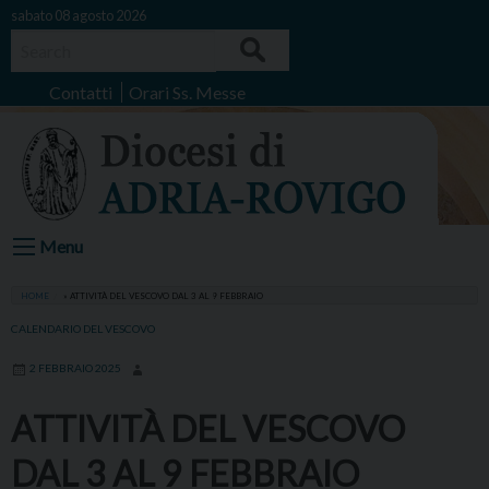
Skip
sabato 08 agosto 2026
to
Search
content
Contatti
Orari Ss. Messe
Menu
HOME
»
ATTIVITÀ DEL VESCOVO DAL 3 AL 9 FEBBRAIO
CALENDARIO DEL VESCOVO
2 FEBBRAIO 2025
ATTIVITÀ DEL VESCOVO
DAL 3 AL 9 FEBBRAIO