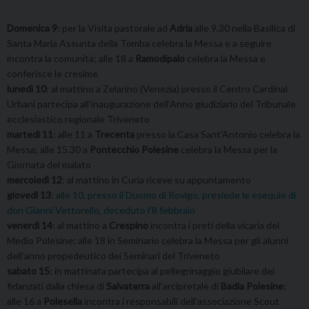
Domenica 9
: per la Visita pastorale ad
Adria
alle 9.30 nella Basilica di
Santa Maria Assunta della Tomba celebra la Messa e a seguire
incontra la comunità; alle 18 a
Ramodipalo
celebra la Messa e
conferisce le cresime
lunedì 10
: al mattino a Zelarino (Venezia) presso il Centro Cardinal
Urbani partecipa all’inaugurazione dell’Anno giudiziario del Tribunale
ecclesiastico regionale Triveneto
martedì 11
: alle 11 a
Trecenta
presso la Casa Sant’Antonio celebra la
Messa; alle 15.30 a
Pontecchio Polesine
celebra la Messa per la
Giornata del malato
mercoledì 12
: al mattino in Curia riceve su appuntamento
giovedì 13
:
alle 10, presso il Duomo di Rovigo, presiede le esequie di
don Gianni Vettorello, deceduto l’8 febbraio
venerdì 14
: al mattino a
Crespino
incontra i preti della vicaria del
Medio Polesine; alle 18 in Seminario celebra la Messa per gli alunni
dell’anno propedeutico dei Seminari del Triveneto
sabato 15
: in mattinata partecipa al pellegrinaggio giubilare dei
fidanzati dalla chiesa di
Salvaterra
all’arcipretale di
Badia Polesine
;
alle 16 a
Polesella
incontra i responsabili dell’associazione Scout