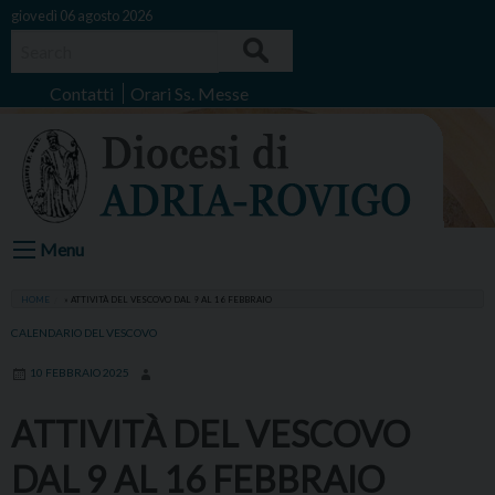
Skip
giovedì 06 agosto 2026
to
Search
content
Contatti
Orari Ss. Messe
Menu
HOME
»
ATTIVITÀ DEL VESCOVO DAL 9 AL 16 FEBBRAIO
CALENDARIO DEL VESCOVO
10 FEBBRAIO 2025
ATTIVITÀ DEL VESCOVO
DAL 9 AL 16 FEBBRAIO