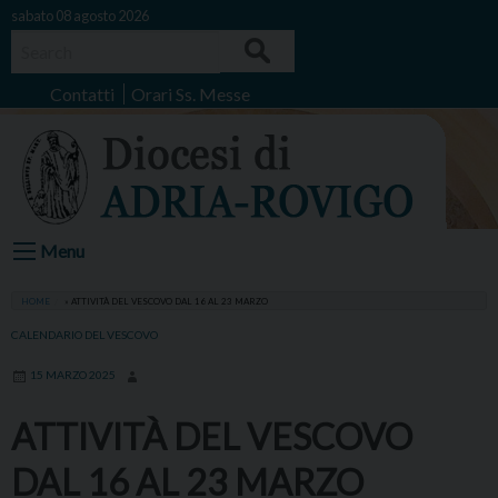
Skip
sabato 08 agosto 2026
to
Search
content
Contatti
Orari Ss. Messe
Menu
HOME
»
ATTIVITÀ DEL VESCOVO DAL 16 AL 23 MARZO
CALENDARIO DEL VESCOVO
15 MARZO 2025
ATTIVITÀ DEL VESCOVO
DAL 16 AL 23 MARZO