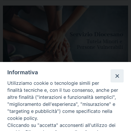
Informativa
Utilizziamo cookie o tecnologie simili per
finalità tecniche e, con il tuo consenso, anche per
altre finalità ("interazioni e funzionalità semplici",
"miglioramento dell'esperienza", "misurazione" e
"targeting e pubblicità") come specificato nella
HOME
DIOCESI
VESCOVO
CURIA VESCOVILE
NEWS
cookie policy.
Cliccando su "accetta" acconsenti all'utilizzo dei
APPUNTAMENTI
CONTATTI
SERVIZIO ANTENATI