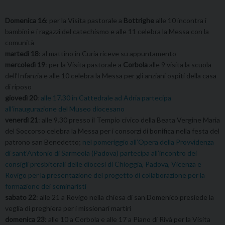
Domenica 16
: per la Visita pastorale a
Bottrighe
alle 10 incontra i
bambini e i ragazzi del catechismo e alle 11 celebra la Messa con la
comunità
martedì 18
: al mattino in Curia riceve su appuntamento
mercoledì 19
: per la Visita pastorale a
Corbola
alle 9 visita la scuola
dell’Infanzia e alle 10 celebra la Messa per gli anziani ospiti della casa
di riposo
giovedì 20
:
alle 17.30 in Cattedrale ad Adria partecipa
all’inaugurazione del Museo diocesano
venerdì 21
: alle 9.30 presso il Tempio civico della Beata Vergine Maria
del Soccorso celebra la Messa per i consorzi di bonifica nella festa del
patrono san Benedetto;
nel pomeriggio all’Opera della Provvidenza
di sant’Antonio di Sarmeola (Padova) partecipa all’incontro dei
consigli presbiterali delle diocesi di Chioggia, Padova, Vicenza e
Rovigo per la presentazione del progetto di collaborazione per la
formazione dei seminaristi
sabato 22
: alle 21 a Rovigo nella chiesa di san Domenico presiede la
veglia di preghiera per i missionari martiri
domenica 23
: alle 10 a Corbola e alle 17 a Piano di Rivà per la Visita