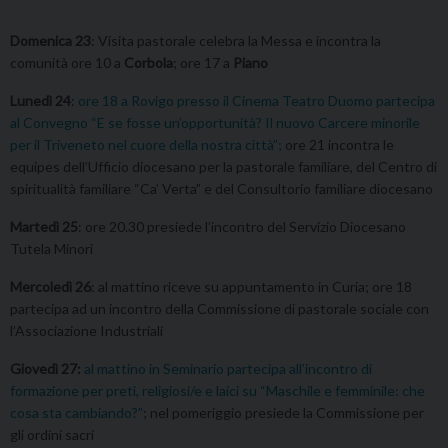
Domenica 23
: Visita pastorale celebra la Messa e incontra la
comunità ore 10 a
Corbola
; ore 17 a
Piano
Lunedì 24
:
ore 18 a Rovigo presso il Cinema Teatro Duomo partecipa
al Convegno “E se fosse un’opportunità? Il nuovo Carcere minorile
per il Triveneto nel cuore della nostra città”;
ore 21 incontra le
equipes dell’Ufficio diocesano per la pastorale familiare, del Centro di
spiritualità familiare “Ca’ Verta” e del Consultorio familiare diocesano
Martedì 25
: ore 20.30 presiede l’incontro del Servizio Diocesano
Tutela Minori
Mercoledì 26
: al mattino riceve su appuntamento in Curia; ore 18
partecipa ad un incontro della Commissione di pastorale sociale con
l’Associazione Industriali
Giovedì 27:
al mattino in Seminario partecipa all’incontro di
formazione per preti, religiosi/e e laici su “Maschile e femminile: che
cosa sta cambiando?”
; nel pomeriggio presiede la Commissione per
gli ordini sacri