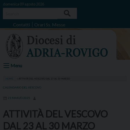
Skip
domenica 09 agosto 2026
to
Search
content
Contatti
Orari Ss. Messe
Menu
HOME
»
ATTIVITÀ DEL VESCOVO DAL 23 AL 30 MARZO
CALENDARIO DEL VESCOVO
21 MARZO 2025
ATTIVITÀ DEL VESCOVO
DAL 23 AL 30 MARZO