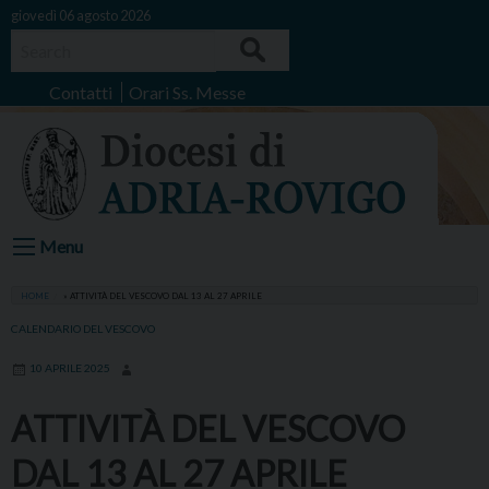
Skip
giovedì 06 agosto 2026
to
Search
content
Contatti
Orari Ss. Messe
Menu
HOME
»
ATTIVITÀ DEL VESCOVO DAL 13 AL 27 APRILE
CALENDARIO DEL VESCOVO
10 APRILE 2025
ATTIVITÀ DEL VESCOVO
DAL 13 AL 27 APRILE