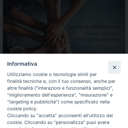
Informativa
Utilizziamo cookie o tecnologie simili per
finalità tecniche e, con il tuo consenso, anche per
altre finalità ("interazioni e funzionalità semplici",
"miglioramento dell'esperienza", "misurazione" e
"targeting e pubblicità") come specificato nella
HOME
DIOCESI
VESCOVO
CURIA VESCOVILE
NEWS
cookie policy.
Cliccando su "accetta" acconsenti all'utilizzo dei
APPUNTAMENTI
CONTATTI
SERVIZIO ANTENATI
cookie. Cliccando su "personalizza" puoi avere