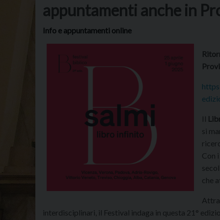
appuntamenti anche in Pr
Info e appuntamenti online
Ritor
Provi
https
ediz
Il
Lib
si ma
ricer
Con i
secoli
che a
Attra
interdisciplinari, il Festival indaga in questa 21° edizi