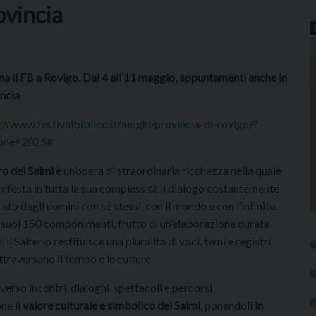
ovincia
na il FB a Rovigo. Dal 4 all’11 maggio, appuntamenti anche in
ncia
://www.festivalbiblico.it/luoghi/provincia-di-rovigo/?
ione=2025#
ro dei Salmi
è un’opera di straordinaria ricchezza nella quale
nifesta in tutta la sua complessità il dialogo costantemente
cato dagli uomini con sé stessi, con il mondo e con l’infinito.
 suoi 150 componimenti, frutto di un’elaborazione durata
, il Salterio restituisce una pluralità di voci, temi e registri
ttraversano il tempo e le culture.
verso incontri, dialoghi, spettacoli e percorsi
one il
valore culturale e simbolico dei Salmi
, ponendoli
in