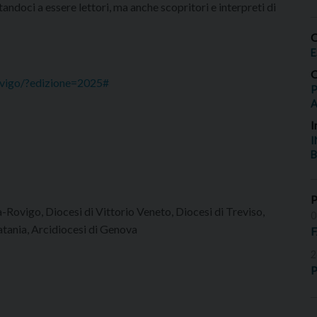
itandoci a essere lettori, ma anche scopritori e interpreti di
O
E
O
rovigo/?edizione=2025#
P
I
I
B
-Rovigo, Diocesi di Vittorio Veneto, Diocesi di Treviso,
0
Catania, Arcidiocesi di Genova
2
P