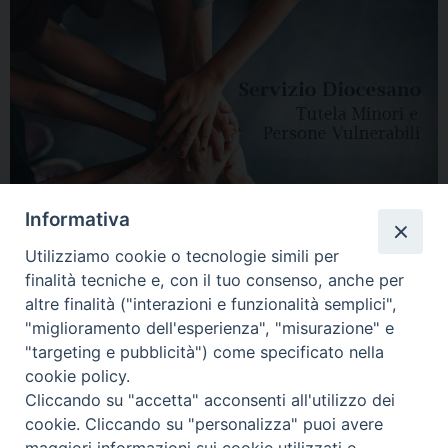
Informativa
Utilizziamo cookie o tecnologie simili per
finalità tecniche e, con il tuo consenso, anche per
altre finalità ("interazioni e funzionalità semplici",
"miglioramento dell'esperienza", "misurazione" e
"targeting e pubblicità") come specificato nella
HOME
DIOCESI
VESCOVO
CURIA VESCOVILE
NEWS
cookie policy.
Cliccando su "accetta" acconsenti all'utilizzo dei
APPUNTAMENTI
CONTATTI
SERVIZIO ANTENATI
cookie. Cliccando su "personalizza" puoi avere