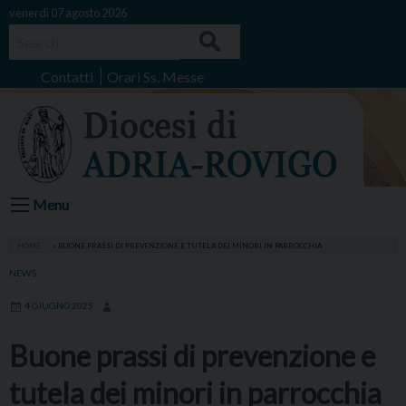
Skip
venerdì 07 agosto 2026
to
Search
content
Contatti
Orari Ss. Messe
Menu
HOME
»
BUONE PRASSI DI PREVENZIONE E TUTELA DEI MINORI IN PARROCCHIA
NEWS
4 GIUGNO 2025
Buone prassi di prevenzione e
tutela dei minori in parrocchia