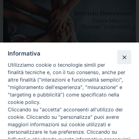
Informativa
Utilizziamo cookie o tecnologie simili per
finalità tecniche e, con il tuo consenso, anche per
altre finalità ("interazioni e funzionalità semplici",
"miglioramento dell'esperienza", "misurazione" e
"targeting e pubblicità") come specificato nella
HOME
DIOCESI
VESCOVO
CURIA VESCOVILE
NEWS
cookie policy.
Cliccando su "accetta" acconsenti all'utilizzo dei
APPUNTAMENTI
CONTATTI
SERVIZIO ANTENATI
cookie. Cliccando su "personalizza" puoi avere
maggiori informazioni sui cookie utilizzati e
Copyright © 2018 - 2021
Diocesi di Adria Rovigo.
All Rights Reserved.
personalizzare le tue preferenze. Cliccando su