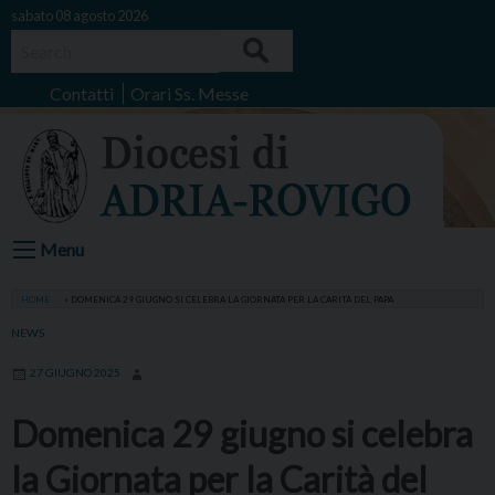
Skip
sabato 08 agosto 2026
to
Search
content
Contatti
Orari Ss. Messe
Menu
HOME
»
DOMENICA 29 GIUGNO SI CELEBRA LA GIORNATA PER LA CARITÀ DEL PAPA
NEWS
27 GIUGNO 2025
Domenica 29 giugno si celebra
la Giornata per la Carità del