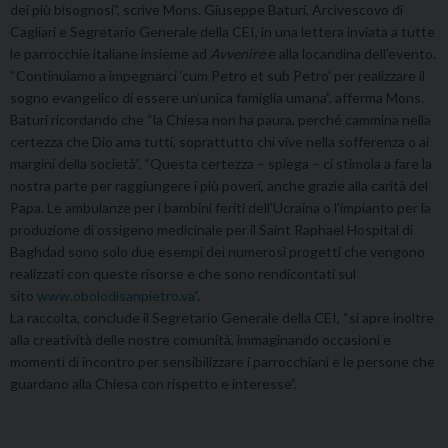
dei più bisognosi”, scrive Mons. Giuseppe Baturi, Arcivescovo di
Cagliari e Segretario Generale della CEI, in una lettera inviata a tutte
le parrocchie italiane insieme ad
Avvenire
e alla locandina dell’evento.
“Continuiamo a impegnarci ‘cum Petro et sub Petro’ per realizzare il
sogno evangelico di essere un’unica famiglia umana”, afferma Mons.
Baturi ricordando che “la Chiesa non ha paura, perché cammina nella
certezza che Dio ama tutti, soprattutto chi vive nella sofferenza o ai
margini della società”. “Questa certezza – spiega – ci stimola a fare la
nostra parte per raggiungere i più poveri, anche grazie alla carità del
Papa. Le ambulanze per i bambini feriti dell’Ucraina o l’impianto per la
produzione di ossigeno medicinale per il Saint Raphael Hospital di
Baghdad sono solo due esempi dei numerosi progetti che vengono
realizzati con queste risorse e che sono rendicontati sul
sito
www.obolodisanpietro.va
”.
La raccolta, conclude il Segretario Generale della CEI, “si apre inoltre
alla creatività delle nostre comunità, immaginando occasioni e
momenti di incontro per sensibilizzare i parrocchiani e le persone che
guardano alla Chiesa con rispetto e interesse”.