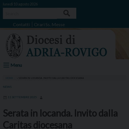
Skip
lunedì 10 agosto 2026
to
Search
content
Contatti
Orari Ss. Messe
Menu
HOME
»
SERATA IN LOCANDA. INVITO DALLA CARITAS DIOCESANA
NEWS
11 SETTEMBRE 2025
Serata in locanda. Invito dalla
Caritas diocesana