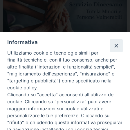
Informativa
Utilizziamo cookie o tecnologie simili per
finalità tecniche e, con il tuo consenso, anche per
altre finalità ("interazioni e funzionalità semplici",
"miglioramento dell'esperienza", "misurazione" e
"targeting e pubblicità") come specificato nella
HOME
DIOCESI
VESCOVO
CURIA VESCOVILE
NEWS
cookie policy.
Cliccando su "accetta" acconsenti all'utilizzo dei
APPUNTAMENTI
CONTATTI
SERVIZIO ANTENATI
cookie. Cliccando su "personalizza" puoi avere
maggiori informazioni sui cookie utilizzati e
Copyright © 2018 - 2021
Diocesi di Adria Rovigo.
All Rights Reserved.
personalizzare le tue preferenze. Cliccando su
"rifiuta" o chiudendo questa informativa proseguirai
la navigazione installando i soli cookie tecnici.