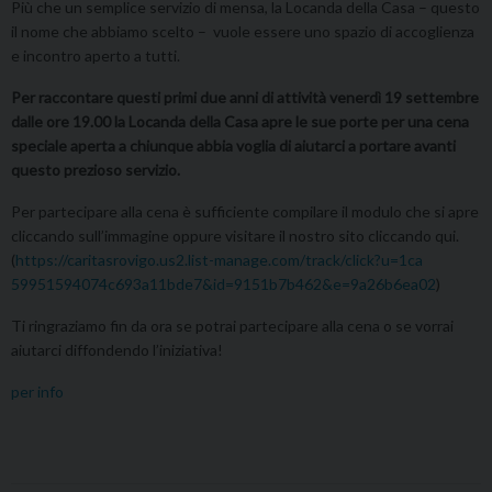
Più che un semplice servizio di mensa, la Locanda della Casa – questo
il nome che abbiamo scelto – vuole essere uno spazio di accoglienza
e incontro aperto a tutti.
Per raccontare questi primi due anni di attività venerdì 19 settembre
dalle ore 19.00 la Locanda della Casa apre le sue porte per una cena
speciale aperta a chiunque abbia voglia di aiutarci a portare avanti
questo prezioso servizio.
Per partecipare alla cena è sufficiente compilare il modulo che si apre
cliccando sull’immagine oppure visitare il nostro sito cliccando qui.
(
https://caritasrovigo.us2.lis
t-manage.com/track/click?u=1ca
59951594074c693a11bde7&id=9151
b7b462&e=9a26b6ea02
)
Ti ringraziamo fin da ora se potrai partecipare alla cena o se vorrai
aiutarci diffondendo l’iniziativa!
per info