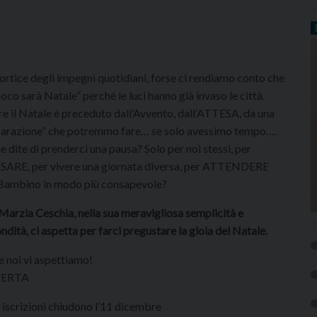
ortice degli impegni quotidiani, forse ci rendiamo conto che
poco sarà Natale” perché le luci hanno già invaso le città.
e il Natale è preceduto dall’Avvento, dall’ATTESA, da una
arazione” che potremmo fare… se solo avessimo tempo….
e dite di prenderci una pausa? Solo per noi stessi, per
SARE, per vivere una giornata diversa, per ATTENDERE
Bambino in modo più consapevole?
Marzia Ceschia, nella sua meravigliosa semplicità e
ndità, ci aspetta per farci pregustare la gioia del Natale.
 noi vi aspettiamo!
VERTA
 iscrizioni chiudono l’11 dicembre