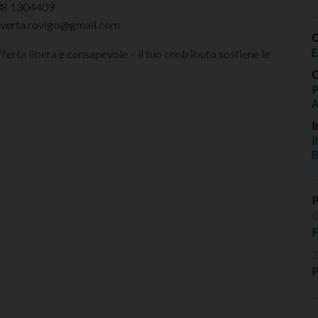
8 1304409
verta.rovigo@gmail.com
O
ferta libera e consapevole – il tuo contributo sostiene le
E
O
P
I
I
B
0
2
P