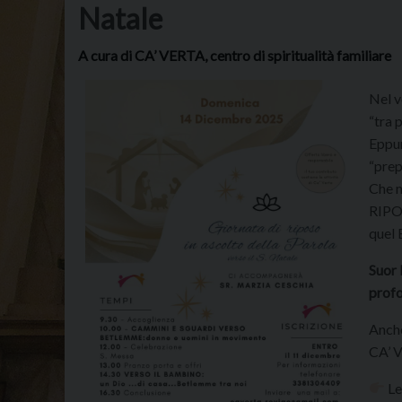
Natale
A cura di CA’ VERTA, centro di spiritualità familiare
Nel v
“tra 
Eppur
“prep
Che n
RIPO
quel 
Suor 
profo
Anche
CA’ 
Le