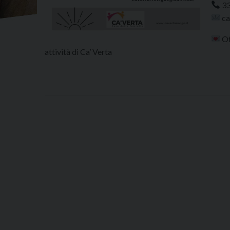
33
ca
Of
attività di Ca’ Verta