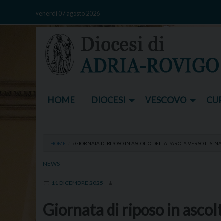
Skip
venerdì 07 agosto 2026
to
content
HOME
DIOCESI
VESCOVO
CUR
HOME
»
GIORNATA DI RIPOSO IN ASCOLTO DELLA PAROLA VERSO IL S. N
NEWS
11 DICEMBRE 2025
Giornata di riposo in ascolt