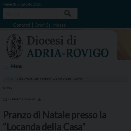
Skip
venerdì 07 agosto 2026
to
Search
content
Contatti
Orari Ss. Messe
Menu
HOME
»
PRANZO DI NATALE PRESSO LA “LOCANDA DELLA CASA”
NEWS
17 DICEMBRE 2025
Pranzo di Natale presso la
“Locanda della Casa”