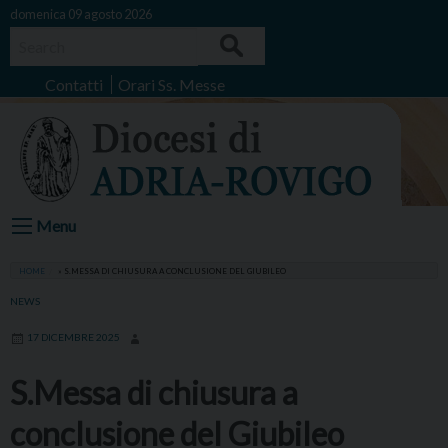
Skip
domenica 09 agosto 2026
to
Search
content
Contatti
Orari Ss. Messe
Menu
HOME
»
S.MESSA DI CHIUSURA A CONCLUSIONE DEL GIUBILEO
NEWS
17 DICEMBRE 2025
S.Messa di chiusura a
conclusione del Giubileo