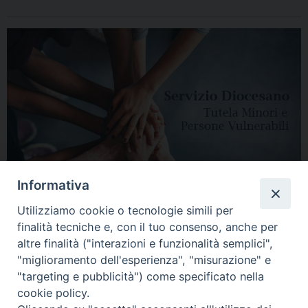
Informativa
Utilizziamo cookie o tecnologie simili per
finalità tecniche e, con il tuo consenso, anche per
altre finalità ("interazioni e funzionalità semplici",
"miglioramento dell'esperienza", "misurazione" e
"targeting e pubblicità") come specificato nella
HOME
DIOCESI
VESCOVO
CURIA VESCOVILE
NEWS
cookie policy.