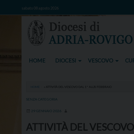
Skip
sabato 08 agosto 2026
to
content
HOME
DIOCESI
VESCOVO
CUR
HOME
»
ATTIVITÀ DEL VESCOVO DAL 1^ ALL’8 FEBBRAIO
SENZA CATEGORIA
29 GENNAIO 2026
ATTIVITÀ DEL VESCOVO 