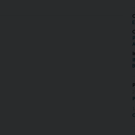
O
E
O
P
I
I
B
2
P
1
G