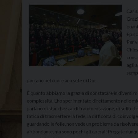
Caris
Grazi
quant
Episc
Per v
Chies
consa
agli a
sempl
portano nel cuore una sete di Dio.
È quanto abbiamo la grazia di constatare in diversi m
complessità. L’ho sperimentato direttamente nelle mie 
parlano di stanchezza, di frammentazione, di solitudi
fatica di trasmettere la fede, la difficoltà di coinvol
guardando le folle, non vede un problema da risolvere
abbondante, ma sono pochi gli operai! Pregate dunque