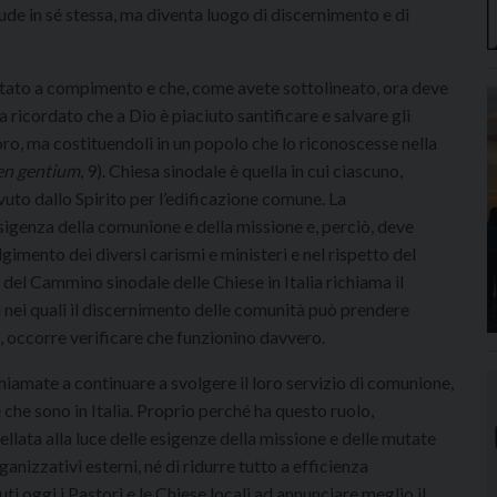
iude in sé stessa, ma diventa luogo di discernimento e di
rtato a compimento e che, come avete sottolineato, ora deve
a ricordato che a Dio è piaciuto santificare e salvare gli
o, ma costituendoli in un popolo che lo riconoscesse nella
n gentium
, 9). Chiesa sinodale è quella in cui ciascuno,
vuto dallo Spirito per l’edificazione comune. La
sigenza della comunione e della missione e, perciò, deve
gimento dei diversi carismi e ministeri e nel rispetto del
del Cammino sinodale delle Chiese in Italia richiama il
 nei quali il discernimento delle comunità può prendere
, occorre verificare che funzionino davvero.
chiamate a continuare a svolgere il loro servizio di comunione,
he sono in Italia. Proprio perché ha questo ruolo,
lata alla luce delle esigenze della missione e delle mutate
anizzativi esterni, né di ridurre tutto a efficienza
i oggi i Pastori e le Chiese locali ad annunciare meglio il