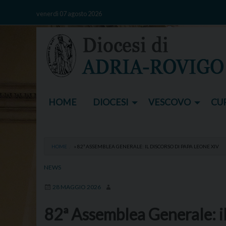
Skip
venerdì 07 agosto 2026
to
content
HOME
DIOCESI
VESCOVO
CUR
HOME
»
82ª ASSEMBLEA GENERALE: IL DISCORSO DI PAPA LEONE XIV
NEWS
28 MAGGIO 2026
82ª Assemblea Generale: il