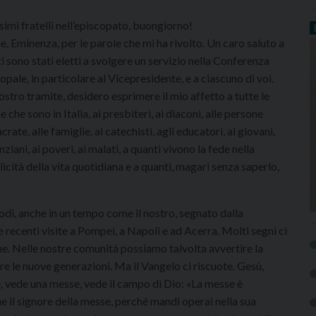
simi fratelli nell’episcopato, buongiorno!
e, Eminenza, per le parole che mi ha rivolto. Un caro saluto a
i sono stati eletti a svolgere un servizio nella Conferenza
opale, in particolare al Vicepresidente, e a ciascuno di voi.
ostro tramite, desidero esprimere il mio affetto a tutte le
e che sono in Italia, ai presbiteri, ai diaconi, alle persone
crate, alle famiglie, ai catechisti, agli educatori, ai giovani,
nziani, ai poveri, ai malati, a quanti vivono la fede nella
icità della vita quotidiana e a quanti, magari senza saperlo,
odi, anche in un tempo come il nostro, segnato dalla
recenti visite a Pompei, a Napoli e ad Acerra. Molti segni ci
ne. Nelle nostre comunità possiamo talvolta avvertire la
gere le nuove generazioni. Ma il Vangelo ci riscuote. Gesù,
, vede una messe, vede il campo di Dio: «La messe è
 il signore della messe, perché mandi operai nella sua