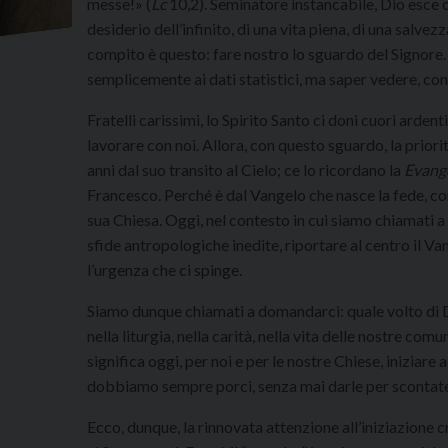
messe!» (
Lc
10,2). Seminatore instancabile, Dio esce 
desiderio dell’infinito, di una vita piena, di una salvez
compito è questo: fare nostro lo sguardo del Signore.
semplicemente ai dati statistici, ma saper vedere, con 
Fratelli carissimi, lo Spirito Santo ci doni cuori ardent
lavorare con noi. Allora, con questo sguardo, la priori
anni dal suo transito al Cielo; ce lo ricordano la
Evange
Francesco. Perché è dal Vangelo che nasce la fede, co
sua Chiesa. Oggi, nel contesto in cui siamo chiamati a
sfide antropologiche inedite, riportare al centro il Va
l’urgenza che ci spinge.
Siamo dunque chiamati a domandarci: quale volto di Di
nella liturgia, nella carità, nella vita delle nostre c
significa oggi, per noi e per le nostre Chiese, iniziare
dobbiamo sempre porci, senza mai darle per scontate
Ecco, dunque, la rinnovata attenzione all’iniziazione