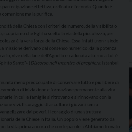
a partecipazione effettiva, ordinata e feconda. Quando è
la comunione ma la purifica.
ondità della Chiesa con i criteri del numero, della visibilità o
, scopriamo che Egli ha scelto la via della piccolezza, per
olezza è la vera forza della Chiesa. Essa, infatti, non risiede
lla sua missione derivano dal consenso numerico, dalla potenza
ario, vive della luce dell’Agnello e, radunata attorno a Lui, è
pirito Santo”» (
Discorso nell’Incontro di preghiera
, Istanbul,
omunità meno preoccupate di conservare tutto e più libere di
ia cammino di iniziazione e formazione permanente alla vita
narie, in cui le famiglie si ritrovano e si rinnovano con la
zione vivi. Il coraggio di ascoltare i giovani senza
angelizzare dai poveri. Il coraggio di una struttura
ionaria delle Chiese in Italia. Un popolo viene generato da
 con la vita prima ancora che con le parole: «Abbiamo trovato