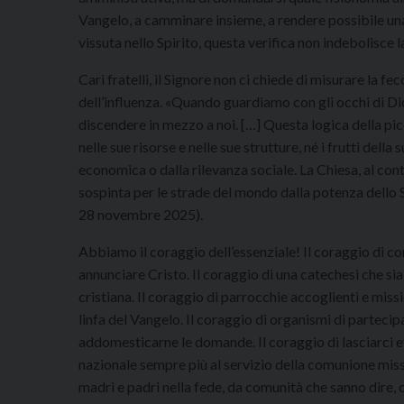
Vangelo, a camminare insieme, a rendere possibile un
vissuta nello Spirito, questa verifica non indebolisce 
Cari fratelli, il Signore non ci chiede di misurare la fec
dell’influenza. «Quando guardiamo con gli occhi di Dio
discendere in mezzo a noi. […] Questa logica della picc
nelle sue risorse e nelle sue strutture, né i frutti de
economica o dalla rilevanza sociale. La Chiesa, al contr
sospinta per le strade del mondo dalla potenza dello S
28 novembre 2025).
Abbiamo il coraggio dell’essenziale! Il coraggio di c
annunciare Cristo. Il coraggio di una catechesi che s
cristiana. Il coraggio di parrocchie accoglienti e missio
linfa del Vangelo. Il coraggio di organismi di partecipa
addomesticarne le domande. Il coraggio di lasciarci ev
nazionale sempre più al servizio della comunione miss
madri e padri nella fede, da comunità che sanno dire,