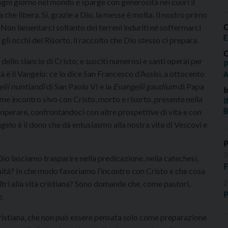
ogni giorno nel mondo e sparge con generosità nei cuori il
za che libera. Sì, grazie a Dio, la messe è molta. Il nostro primo
O
 Non lamentarci soltanto dei terreni induriti né soffermarci
E
gli occhi del Risorto, il raccolto che Dio stesso ci prepara.
O
i dello slancio di Cristo; e susciti numerosi e santi operai per
P
tà è il Vangelo: ce lo dice San Francesco d’Assisi, a ottocento
lii nuntiandi
di San Paolo VI e la
Evangelii gaudium
di Papa
I
me incontro vivo con Cristo, morto e risorto, presente nella
I
 operare, confrontandoci con altre prospettive di vita e con
B
ngelo è il dono che dà entusiasmo alla nostra vita di Vescovi e
0
o lasciamo trasparire nella predicazione, nella catechesi,
omunità? In che modo favoriamo l’incontro con Cristo e che cosa
 altri alla vita cristiana? Sono domande che, come pastori,
2
P
.
 cristiana, che non può essere pensata solo come preparazione