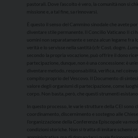
pastorali. Dove l’ascolto è vero, la comunità non si ch
missione e, a tal fine, sa rinnovarsi.
È questo il senso del Cammino sinodale che avete po
diventare stile permanente. Il Concilio Vaticano II ci h
uomini non separatamente e senza alcun legame fra lor
verità e lo servisse nella santità (cfr Cost. dogm.
Lume
secondo la propria vocazione, può offrire il dono rice
partecipazione, dunque, non è una concessione: è un’e
diventare metodo, responsabilità, verifica, nel coinvol
compito proprio del Vescovo. Il Documento di sintesi 
valore degli organismi di partecipazione, come luoghi
corpo. Non basta, però, che questi strumenti esistano
In questo processo, le varie strutture della CEI sono 
coordinamento, discernimento e sostegno alle Chiese c
l’organizzazione della Conferenza Episcopale va model
condizioni storiche. Non si tratta di imitare schemi org
amministrativa, ma di domandarsi quale fisionomia aiut