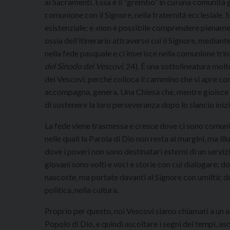
ai Sacramenti. Essa è il “grembo” in cui una comunità g
comunione con il Signore, nella fraternità ecclesiale. S
esistenziale; e «non è possibile comprendere pienament
ossia dell’itinerario attraverso cui il Signore, mediante
nella fede pasquale e ci inserisce nella comunione trini
del Sinodo dei Vescovi
, 24). È una sottolineatura mo
dei Vescovi, perché colloca il cammino che si apre con
accompagna, genera. Una Chiesa che, mentre gioisce st
di sostenere la loro perseveranza dopo lo slancio inizi
La fede viene trasmessa e cresce dove ci sono comunità
nelle quali la Parola di Dio non resta ai margini, ma il
dove i poveri non sono destinatari esterni di un servizio,
giovani sono volti e voci e storie con cui dialogare; d
nascoste, ma portate davanti al Signore con umiltà; do
politica, nella cultura.
Proprio per questo, noi Vescovi siamo chiamati a un as
Popolo di Dio, e quindi ascoltare i segni dei tempi, as