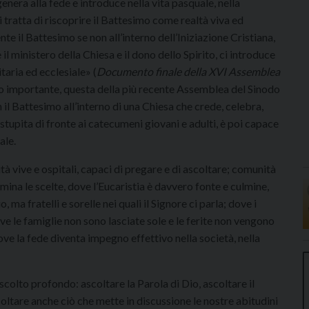
enera alla fede e introduce nella vita pasquale, nella
i tratta di riscoprire il Battesimo come realtà viva ed
e il Battesimo se non all’interno dell’Iniziazione Cristiana,
 il ministero della Chiesa e il dono dello Spirito, ci introduce
taria ed ecclesiale» (
Documento finale della XVI Assemblea
lto importante, questa della più recente Assemblea del Sinodo
 il Battesimo all’interno di una Chiesa che crede, celebra,
upita di fronte ai catecumeni giovani e adulti, è poi capace
ale.
 vive e ospitali, capaci di pregare e di ascoltare; comunità
lumina le scelte, dove l’Eucaristia è davvero fonte e culmine,
 ma fratelli e sorelle nei quali il Signore ci parla; dove i
ove le famiglie non sono lasciate sole e le ferite non vengono
ve la fede diventa impegno effettivo nella società, nella
colto profondo: ascoltare la Parola di Dio, ascoltare il
coltare anche ciò che mette in discussione le nostre abitudini