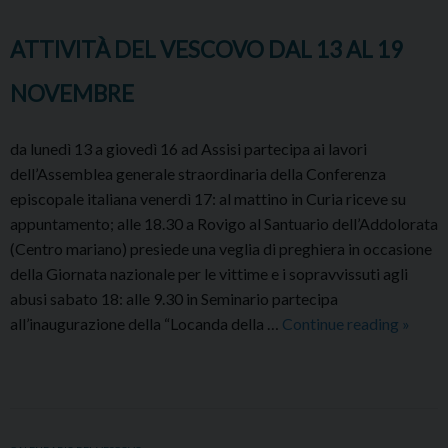
NOVEMBRE
ATTIVITÀ DEL VESCOVO DAL 13 AL 19
NOVEMBRE
da lunedì 13 a giovedì 16 ad Assisi partecipa ai lavori
dell’Assemblea generale straordinaria della Conferenza
episcopale italiana venerdì 17: al mattino in Curia riceve su
appuntamento; alle 18.30 a Rovigo al Santuario dell’Addolorata
(Centro mariano) presiede una veglia di preghiera in occasione
della Giornata nazionale per le vittime e i sopravvissuti agli
abusi sabato 18: alle 9.30 in Seminario partecipa
ATTIV
all’inaugurazione della “Locanda della …
Continue reading
»
DEL
VESC
DAL
13
AL