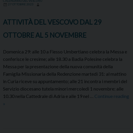
CALENDARIO DEL VESCOVO
27 OTTOBRE 2023
12
NO
ATTIVITÀ DEL VESCOVO DAL 29
OTTOBRE AL 5 NOVEMBRE
Domenica 29: alle 10 a Fiesso Umbertiano celebra la Messa e
conferisce le cresime; alle 18.30 a Badia Polesine celebra la
Messa per la presentazione della nuova comunità della
Famiglia Missionaria della Redenzione martedì 31: al mattino
in Curia riceve su appuntamento; alle 21 incontra i membri del
Servizio diocesano tutela minori mercoledì 1 novembre: alle
10.30 nella Cattedrale di Adria e alle 19 nel …
Continue reading
ATTIVITÀ
»
DEL
VESCOVO
DAL
29