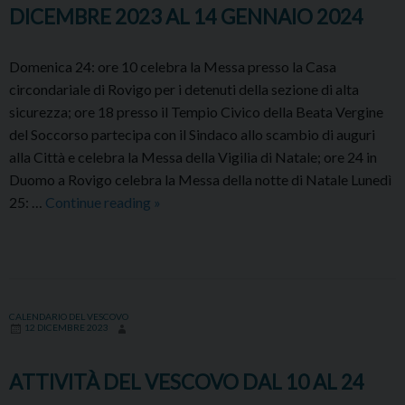
DICEMBRE 2023 AL 14 GENNAIO 2024
Domenica 24: ore 10 celebra la Messa presso la Casa
circondariale di Rovigo per i detenuti della sezione di alta
sicurezza; ore 18 presso il Tempio Civico della Beata Vergine
del Soccorso partecipa con il Sindaco allo scambio di auguri
alla Città e celebra la Messa della Vigilia di Natale; ore 24 in
Duomo a Rovigo celebra la Messa della notte di Natale Lunedì
ATTIVITÀ
25: …
Continue reading
»
DEL
VESCOVO
DAL
24
DICEMBRE
CALENDARIO DEL VESCOVO
12 DICEMBRE 2023
2023
AL
ATTIVITÀ DEL VESCOVO DAL 10 AL 24
14
GENNAIO