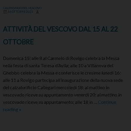
AL
CALENDARIO DEL VESCOVO
16 OTTOBRE 2023
29
OTTO
ATTIVITÀ DEL VESCOVO DAL 15 AL 22
OTTOBRE
Domenica 15: alle 8 al Carmelo di Rovigo celebra la Messa
nella festa di santa Teresa d’Avila; alle 10 a Villanova del
Ghebbo celebra la Messa e conferisce le cresime lunedì 16:
alle 11 a Rovigo partecipa all’inaugurazione della nuova sede
del calzaturificio Callegari mercoledì 18: al mattino in
vescovado riceve su appuntamento venerdì 20: al mattino in
vescovado riceve su appuntamento; alle 18 in …
Continue
ATTIVITÀ
reading
»
DEL
VESCOVO
DAL