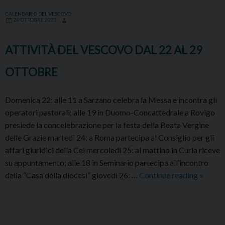
OTTOBRE
CALENDARIO DEL VESCOVO
20 OTTOBRE 2023
AL
5
ATTIVITÀ DEL VESCOVO DAL 22 AL 29
NOVEMBRE
OTTOBRE
Domenica 22: alle 11 a Sarzano celebra la Messa e incontra gli
operatori pastorali; alle 19 in Duomo-Concattedrale a Rovigo
presiede la concelebrazione per la festa della Beata Vergine
delle Grazie martedì 24: a Roma partecipa al Consiglio per gli
affari giuridici della Cei mercoledì 25: al mattino in Curia riceve
su appuntamento; alle 18 in Seminario partecipa all’incontro
ATTIV
della “Casa della diocesi” giovedì 26: …
Continue reading
»
DEL
VESC
DAL
22