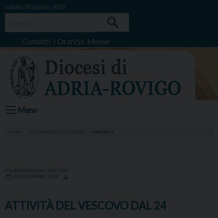
Skip
sabato 08 agosto 2026
to
Search
content
Contatti
Orari Ss. Messe
Menu
HOME
»
CALENDARIO DEL VESCOVO
»
PAGINA 11
CALENDARIO DEL VESCOVO
22 DICEMBRE 2023
ATTIVITÀ DEL VESCOVO DAL 24