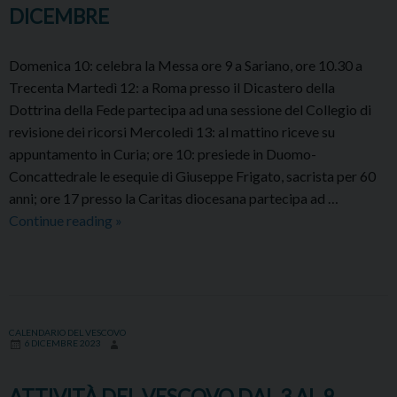
DICEMBRE
2024
Domenica 10: celebra la Messa ore 9 a Sariano, ore 10.30 a
Trecenta Martedì 12: a Roma presso il Dicastero della
Dottrina della Fede partecipa ad una sessione del Collegio di
revisione dei ricorsi Mercoledì 13: al mattino riceve su
appuntamento in Curia; ore 10: presiede in Duomo-
Concattedrale le esequie di Giuseppe Frigato, sacrista per 60
anni; ore 17 presso la Caritas diocesana partecipa ad …
ATTIVITÀ
Continue reading
»
DEL
VESCOVO
DAL
10
AL
CALENDARIO DEL VESCOVO
6 DICEMBRE 2023
24
DICEMBRE
ATTIVITÀ DEL VESCOVO DAL 3 AL 9