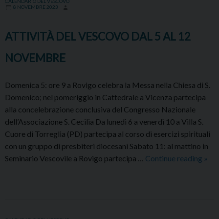
CALENDARIO DEL VESCOVO
8 NOVEMBRE 2023
19
NOVE
ATTIVITÀ DEL VESCOVO DAL 5 AL 12
NOVEMBRE
Domenica 5: ore 9 a Rovigo celebra la Messa nella Chiesa di S.
Domenico; nel pomeriggio in Cattedrale a Vicenza partecipa
alla concelebrazione conclusiva del Congresso Nazionale
dell’Associazione S. Cecilia Da lunedì 6 a venerdì 10 a Villa S.
Cuore di Torreglia (PD) partecipa al corso di esercizi spirituali
con un gruppo di presbiteri diocesani Sabato 11: al mattino in
ATT
Seminario Vescovile a Rovigo partecipa …
Continue reading
»
DEL
VE
DAL
5
AL