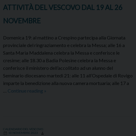
ATTIVITÀ DEL VESCOVO DAL 19 AL 26
DICEMBRE
NOVEMBRE
Domenica 19: al mattino a Crespino partecipa alla Giornata
provinciale del ringraziamento e celebra la Messa; alle 16 a
Santa Maria Maddalena celebra la Messa e conferisce le
cresime; alle 18.30 a Badia Polesine celebra la Messa e
conferisce il ministero dell’accolitato ad un alunno del
Seminario diocesano martedì 21: alle 11 all’Ospedale di Rovigo
imparte la benedizione alla nuova camera mortuaria; alle 17 a
ATTIVITÀ
…
Continue reading
»
DEL
VESCOVO
DAL
19
AL
CALENDARIO DEL VESCOVO
10 NOVEMBRE 2023
26