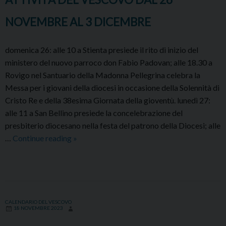
NOVEMBRE AL 3 DICEMBRE
domenica 26: alle 10 a Stienta presiede il rito di inizio del
ministero del nuovo parroco don Fabio Padovan; alle 18.30 a
Rovigo nel Santuario della Madonna Pellegrina celebra la
Messa per i giovani della diocesi in occasione della Solennità di
Cristo Re ­e della 38esima Giornata della gioventù. lunedì 27:
alle 11 a San Bellino presiede la concelebrazione del
presbiterio diocesano nella festa del patrono della Diocesi; alle
ATTIVITÀ
…
Continue reading
»
DEL
VESCOVO
DAL
26
NOVEMBRE
CALENDARIO DEL VESCOVO
18 NOVEMBRE 2023
AL
3