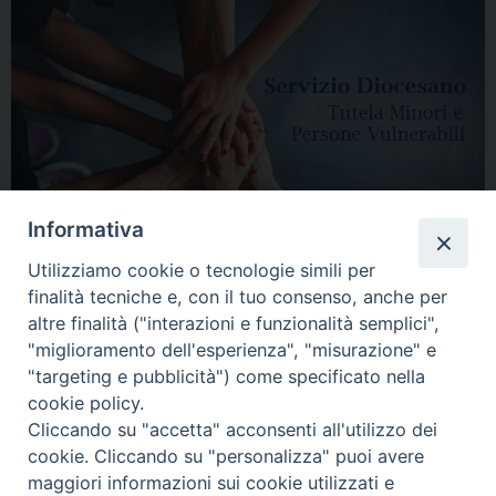
Informativa
Utilizziamo cookie o tecnologie simili per
finalità tecniche e, con il tuo consenso, anche per
altre finalità ("interazioni e funzionalità semplici",
"miglioramento dell'esperienza", "misurazione" e
"targeting e pubblicità") come specificato nella
HOME
DIOCESI
VESCOVO
CURIA VESCOVILE
NEWS
cookie policy.
Cliccando su "accetta" acconsenti all'utilizzo dei
APPUNTAMENTI
CONTATTI
SERVIZIO ANTENATI
cookie. Cliccando su "personalizza" puoi avere
maggiori informazioni sui cookie utilizzati e
Copyright © 2018 - 2021
Diocesi di Adria Rovigo.
All Rights Reserved.