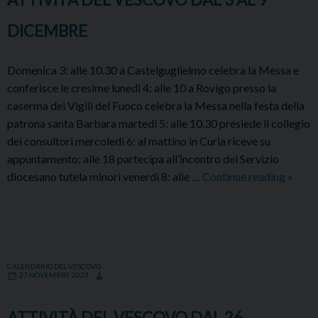
DICEMBRE
Domenica 3: alle 10.30 a Castelguglielmo celebra la Messa e
conferisce le cresime lunedì 4: alle 10 a Rovigo presso la
caserma dei Vigili del Fuoco celebra la Messa nella festa della
patrona santa Barbara martedì 5: alle 10.30 presiede il collegio
dei consultori mercoledì 6: al mattino in Curia riceve su
appuntamento; alle 18 partecipa all’incontro del Servizio
ATTI
diocesano tutela minori venerdì 8: alle …
Continue reading
»
DEL
VESC
DAL
3
AL
CALENDARIO DEL VESCOVO
27 NOVEMBRE 2023
9
DICE
ATTIVITÀ DEL VESCOVO DAL 26