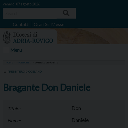
Skip
venerdì 07 agosto 2026
to
Search
content
Contatti
Orari Ss. Messe
Menu
HOME
»
PERSONE
»
DANIELE BRAGANTE
PRESBITERO DIOCESANO
Bragante Don Daniele
Don
Titolo:
Daniele
Nome: