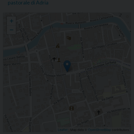
pastorale di Adria
Daniele Bragante
+
−
Leaflet
| Map data ©
OpenStreetMap
contributors