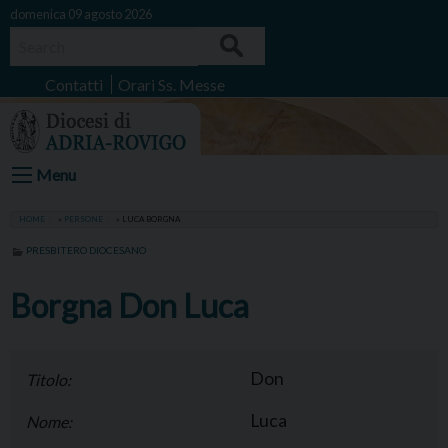
Skip
domenica 09 agosto 2026
to
Search
content
Contatti
Orari Ss. Messe
Menu
HOME
»
PERSONE
»
LUCA BORGNA
PRESBITERO DIOCESANO
Borgna Don Luca
Don
Titolo:
Luca
Nome: