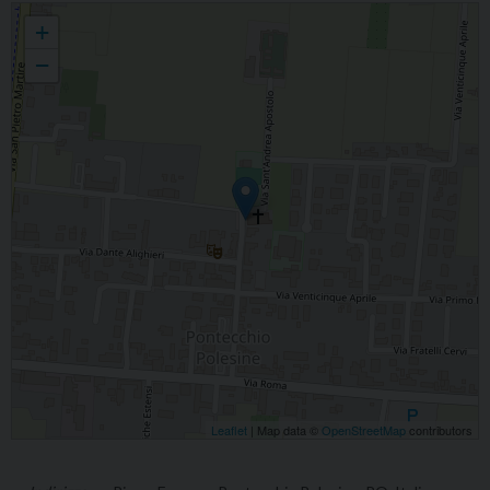
Fabio Bolognesi
+
−
Leaflet
| Map data ©
OpenStreetMap
contributors