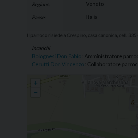
Veneto
Regione:
Italia
Paese:
Il parroco risiede a Crespino, casa canonica, cell. 33
Incarichi
Bolognesi Don Fabio
: Amministratore parro
Cerutti Don Vincenzo
: Collaboratore parroc
Parrocchia di S. Maria Assunta, Villanova Marchesana, Unità Past
+
−