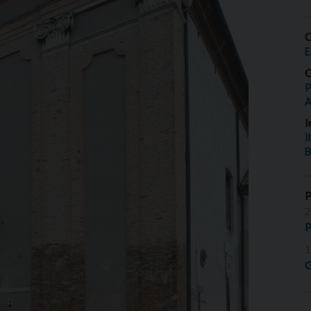
O
E
O
P
I
I
B
2
P
1
G