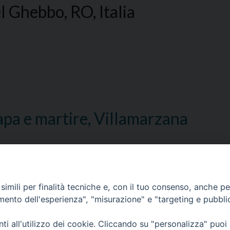
l Ghebbo, RO, Italia
papa e martire, Villamarzana
, RO, Italia
imili per finalità tecniche e, con il tuo consenso, anche per 
amento dell'esperienza", "misurazione" e "targeting e pubbli
i all'utilizzo dei cookie. Cliccando su "personalizza" puoi