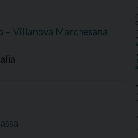
O
E
no – Villanova Marchesana
O
P
I
alia
I
B
0
2
P
massa