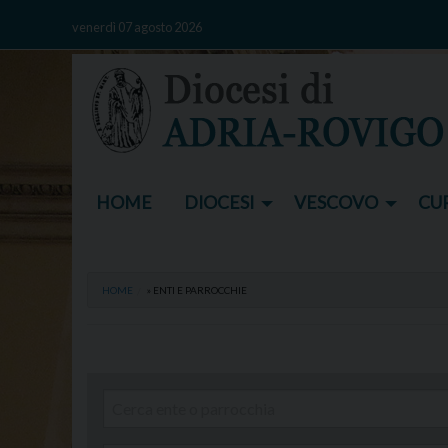
Skip
venerdì 07 agosto 2026
to
content
HOME
DIOCESI
VESCOVO
CUR
HOME
»
ENTI E PARROCCHIE