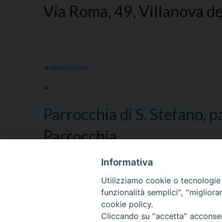
Via Roma, 49, Villanova de
PARROCCHIA
Parrocchia di S. Stefano, 
Parrocchia
Via Chiesa, 1, Villamarzana
Informativa
Utilizziamo cookie o tecnologie s
funzionalità semplici", "miglior
cookie policy.
Cliccando su "accetta" acconsent
1
2
3
...
12
Pagina successiva »