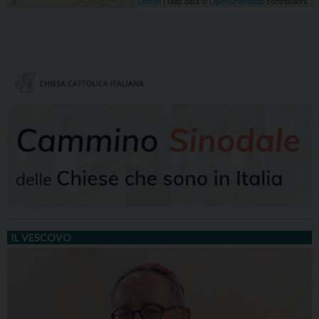
Leaflet
| Map data ©
OpenStreetMap
contributors
IL VESCOVO