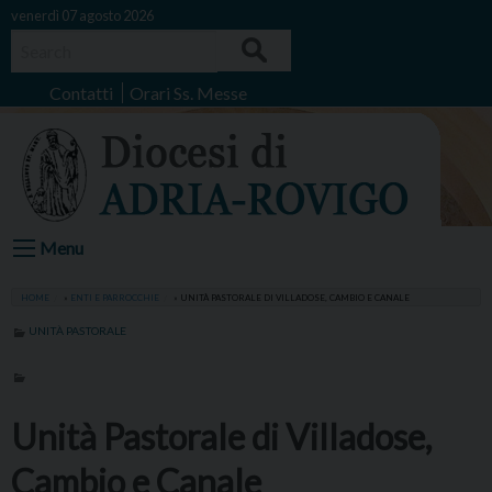
Skip
venerdì 07 agosto 2026
to
Search
content
Contatti
Orari Ss. Messe
Menu
HOME
»
ENTI E PARROCCHIE
»
UNITÀ PASTORALE DI VILLADOSE, CAMBIO E CANALE
UNITÀ PASTORALE
Unità Pastorale di Villadose,
Cambio e Canale