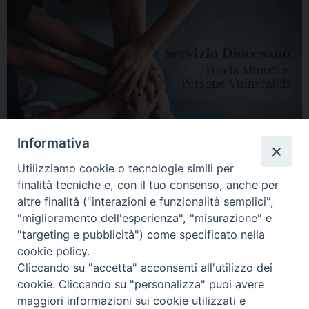
Informativa
Utilizziamo cookie o tecnologie simili per
finalità tecniche e, con il tuo consenso, anche per
altre finalità ("interazioni e funzionalità semplici",
"miglioramento dell'esperienza", "misurazione" e
"targeting e pubblicità") come specificato nella
HOME
DIOCESI
VESCOVO
CURIA VESCOVILE
NEWS
cookie policy.
Cliccando su "accetta" acconsenti all'utilizzo dei
APPUNTAMENTI
CONTATTI
SERVIZIO ANTENATI
cookie. Cliccando su "personalizza" puoi avere
maggiori informazioni sui cookie utilizzati e
Copyright © 2018 - 2021
Diocesi di Adria Rovigo.
All Rights Reserved.