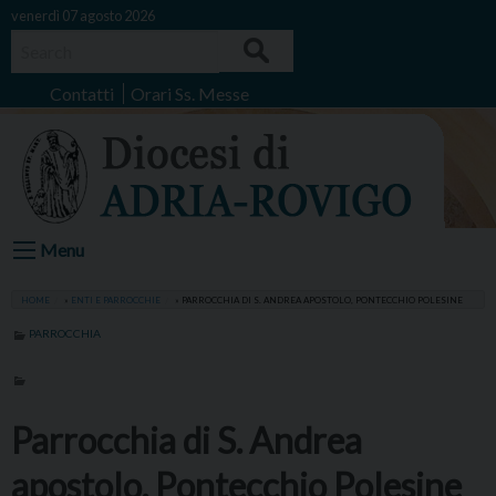
Skip
venerdì 07 agosto 2026
to
Search
content
Contatti
Orari Ss. Messe
Menu
HOME
»
ENTI E PARROCCHIE
»
PARROCCHIA DI S. ANDREA APOSTOLO, PONTECCHIO POLESINE
PARROCCHIA
Parrocchia di S. Andrea
apostolo, Pontecchio Polesine