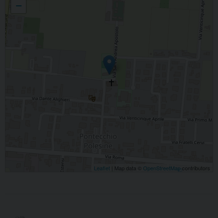
−
Leaflet
| Map data ©
OpenStreetMap
contributors