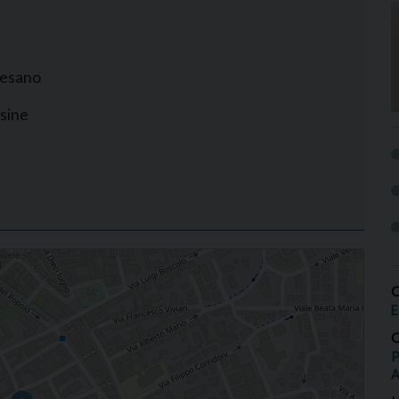
cesano
esine
O
E
O
P