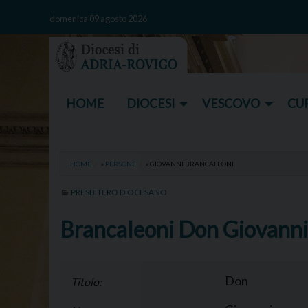
Skip
domenica 09 agosto 2026
to
content
HOME
DIOCESI
VESCOVO
CUR
HOME
»
PERSONE
»
GIOVANNI BRANCALEONI
PRESBITERO DIOCESANO
Brancaleoni Don Giovanni
Don
Titolo: