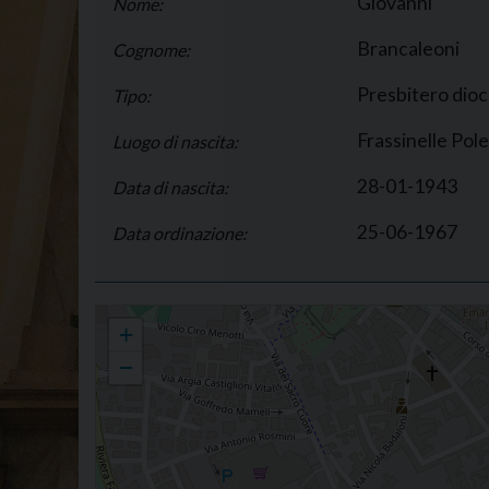
Giovanni
Nome:
Brancaleoni
Cognome:
Presbitero dio
Tipo:
Frassinelle Pol
Luogo di nascita:
28-01-1943
Data di nascita:
25-06-1967
Data ordinazione:
Giovanni Brancaleoni
+
−