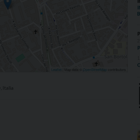
I
I
B
2
P
1
G
Leaflet
| Map data ©
OpenStreetMap
contributors
 Italia