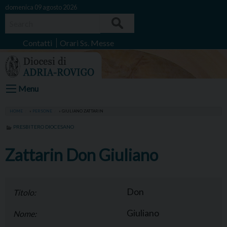
Skip
domenica 09 agosto 2026
to
Search
content
Contatti
Orari Ss. Messe
Menu
HOME
»
PERSONE
»
GIULIANO ZATTARIN
PRESBITERO DIOCESANO
Zattarin Don Giuliano
Don
Titolo:
Giuliano
Nome: