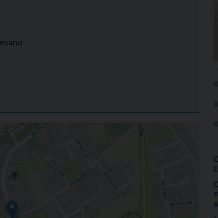
cesano
O
E
O
P