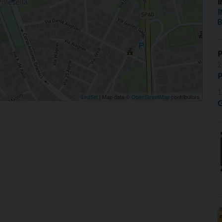
I
I
B
2
P
1
Leaflet
| Map data ©
OpenStreetMap
contributors
G