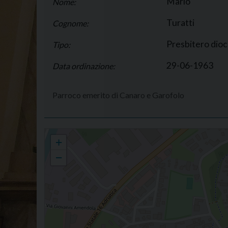
Mario
Nome:
Turatti
Cognome:
Presbitero dio
Tipo:
29-06-1963
Data ordinazione:
Parroco emerito di Canaro e Garofolo
Mario Turatti
+
−