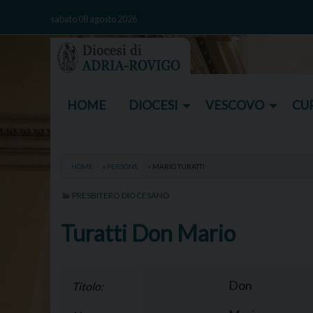
Skip
sabato 08 agosto 2026
to
content
HOME
DIOCESI
VESCOVO
CUR
HOME
»
PERSONE
»
MARIO TURATTI
PRESBITERO DIOCESANO
Turatti Don Mario
Don
Titolo: