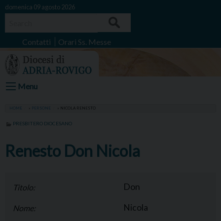
Skip
domenica 09 agosto 2026
to
Search
content
Contatti
Orari Ss. Messe
Menu
HOME
»
PERSONE
»
NICOLA RENESTO
PRESBITERO DIOCESANO
Renesto Don Nicola
Don
Titolo:
Nicola
Nome: