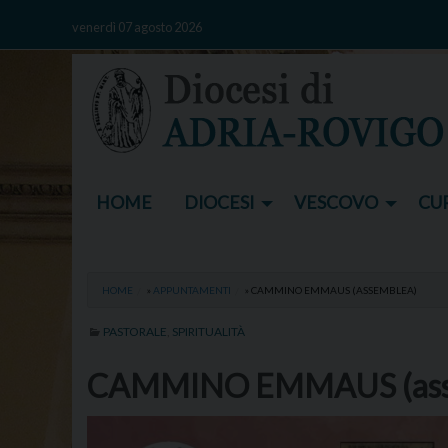
Skip
venerdì 07 agosto 2026
to
content
HOME
DIOCESI
VESCOVO
CUR
HOME
»
APPUNTAMENTI
»
CAMMINO EMMAUS (ASSEMBLEA)
PASTORALE
,
SPIRITUALITÀ
CAMMINO EMMAUS (ass