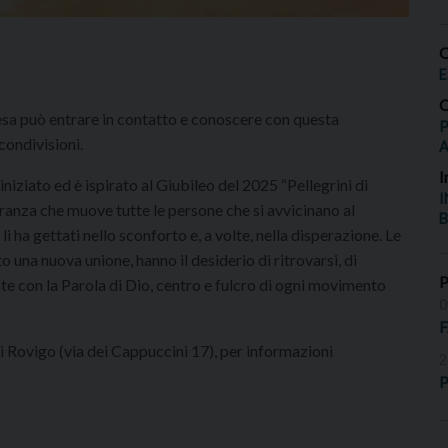
O
E
O
hiesa può entrare in contatto e conoscere con questa
P
condivisioni.
I
 iniziato ed è ispirato al Giubileo del 2025 “Pellegrini di
I
peranza che muove tutte le persone che si avvicinano al
B
 ha gettati nello sconforto e, a volte, nella disperazione. Le
 una nuova unione, hanno il desiderio di ritrovarsi, di
te con la Parola di Dio, centro e fulcro di ogni movimento
0
di Rovigo (via dei Cappuccini 17), per informazioni
2
P