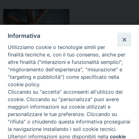
Informativa
Utilizziamo cookie o tecnologie simili per
finalità tecniche e, con il tuo consenso, anche per
altre finalità ("interazioni e funzionalità semplici",
"miglioramento dell'esperienza", "misurazione" e
"targeting e pubblicità") come specificato nella
HOME
DIOCESI
VESCOVO
CURIA VESCOVILE
NEWS
cookie policy.
Cliccando su "accetta" acconsenti all'utilizzo dei
APPUNTAMENTI
CONTATTI
SERVIZIO ANTENATI
cookie. Cliccando su "personalizza" puoi avere
maggiori informazioni sui cookie utilizzati e
Copyright © 2018 - 2021
Diocesi di Adria Rovigo.
All Rights Reserved.
personalizzare le tue preferenze. Cliccando su
"rifiuta" o chiudendo questa informativa proseguirai
la navigazione installando i soli cookie tecnici.
Ulteriori informazioni sono disponibili nella
cookie
Preferenze Cookie