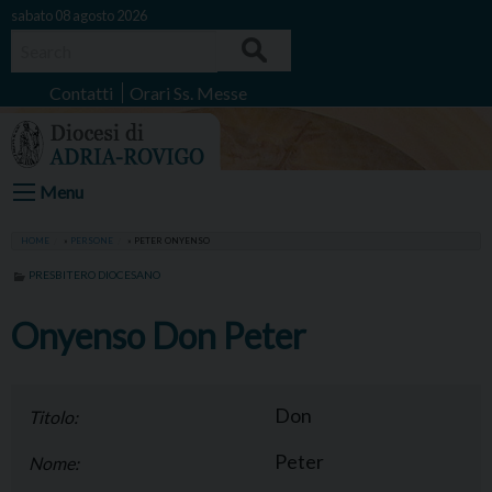
Skip
sabato 08 agosto 2026
to
Search
content
Contatti
Orari Ss. Messe
Menu
HOME
»
PERSONE
»
PETER ONYENSO
PRESBITERO DIOCESANO
Onyenso Don Peter
Don
Titolo:
Peter
Nome: