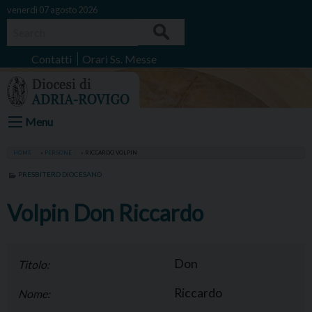
Skip
venerdì 07 agosto 2026
to
Search
content
Contatti
Orari Ss. Messe
Menu
HOME
»
PERSONE
»
RICCARDO VOLPIN
PRESBITERO DIOCESANO
Volpin Don Riccardo
Don
Titolo:
Riccardo
Nome: