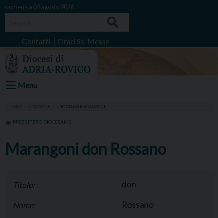
Skip
domenica 09 agosto 2026
to
Search
content
Contatti
Orari Ss. Messe
Menu
HOME
»
PERSONE
»
ROSSANO MARANGONI
PRESBITERO DIOCESANO
Marangoni don Rossano
don
Titolo:
Rossano
Nome: