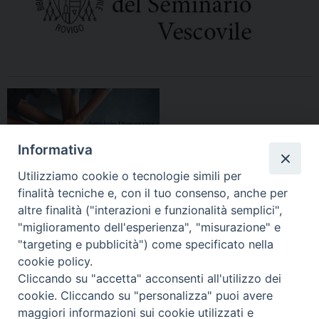
Informativa
Utilizziamo cookie o tecnologie simili per
finalità tecniche e, con il tuo consenso, anche per
altre finalità ("interazioni e funzionalità semplici",
"miglioramento dell'esperienza", "misurazione" e
"targeting e pubblicità") come specificato nella
HOME
DIOCESI
VESCOVO
CURIA VESCOVILE
NEWS
cookie policy.
Cliccando su "accetta" acconsenti all'utilizzo dei
APPUNTAMENTI
CONTATTI
SERVIZIO ANTENATI
cookie. Cliccando su "personalizza" puoi avere
maggiori informazioni sui cookie utilizzati e
Copyright © 2018 - 2021
Diocesi di Adria Rovigo.
All Rights Reserved.