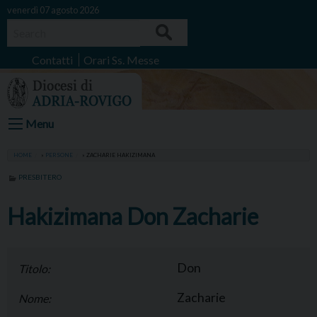
Skip
venerdì 07 agosto 2026
to
Search
content
Contatti
Orari Ss. Messe
Menu
HOME
»
PERSONE
»
ZACHARIE HAKIZIMANA
PRESBITERO
Hakizimana Don Zacharie
Don
Titolo:
Zacharie
Nome: