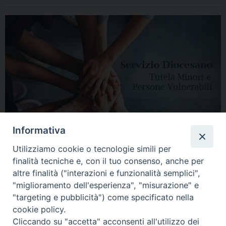
Informativa
Utilizziamo cookie o tecnologie simili per
finalità tecniche e, con il tuo consenso, anche per
altre finalità ("interazioni e funzionalità semplici",
"miglioramento dell'esperienza", "misurazione" e
"targeting e pubblicità") come specificato nella
HOME
DIOCESI
VESCOVO
CURIA VESCOVILE
NEWS
cookie policy.
Cliccando su "accetta" acconsenti all'utilizzo dei
APPUNTAMENTI
CONTATTI
SERVIZIO ANTENATI