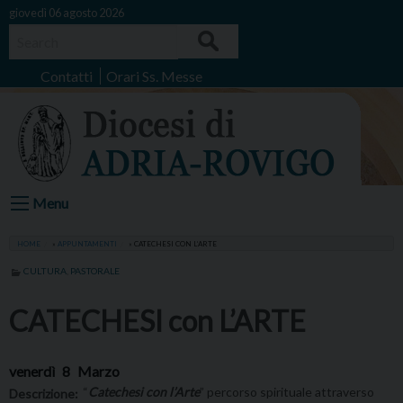
Skip
giovedì 06 agosto 2026
to
Search
content
Contatti
Orari Ss. Messe
Menu
HOME
»
APPUNTAMENTI
»
CATECHESI CON L’ARTE
CULTURA
,
PASTORALE
CATECHESI con L’ARTE
venerdì
8
Marzo
“
Catechesi con l’Arte
” percorso spirituale attraverso
Descrizione: