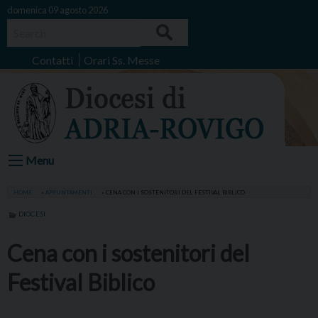
Skip
domenica 09 agosto 2026
to
Search
content
Contatti
Orari Ss. Messe
Menu
HOME
»
APPUNTAMENTI
»
CENA CON I SOSTENITORI DEL FESTIVAL BIBLICO
DIOCESI
Cena con i sostenitori del
Festival Biblico