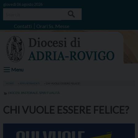
Skip
giovedì 06 agosto 2026
to
Search
content
Contatti
Orari Ss. Messe
Menu
HOME
»
APPUNTAMENTI
»
CHI VUOLE ESSERE FELICE?
DIOCESI
,
PASTORALE
,
SPIRITUALITÀ
CHI VUOLE ESSERE FELICE?