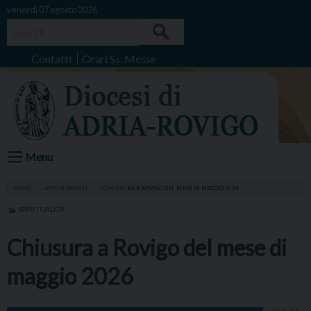
Skip
venerdì 07 agosto 2026
to
Search
content
Contatti
Orari Ss. Messe
Menu
HOME
»
APPUNTAMENTI
»
CHIUSURA A ROVIGO DEL MESE DI MAGGIO 2026
SPIRITUALITÀ
Chiusura a Rovigo del mese di
maggio 2026