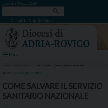
Skip
domenica 09 agosto 2026
to
Search
content
Contatti
Orari Ss. Messe
Menu
HOME
»
APPUNTAMENTI
»
COME SALVARE IL SERVIZIO SANITARIO NAZIONALE
CULTURA
,
DIOCESI
,
PASTORALE
COME SALVARE IL SERVIZIO
SANITARIO NAZIONALE