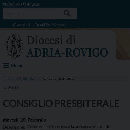
Skip
giovedì 06 agosto 2026
to
Search
content
Contatti
Orari Ss. Messe
Menu
HOME
»
APPUNTAMENTI
»
CONSIGLIO PRESBITERALE
DIOCESI
CONSIGLIO PRESBITERALE
giovedì
20
Febbraio
Mons. Vescovo convoca la prossima seduta del
Descrizione: