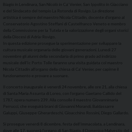
Biagio in Lendinara, San Nicolò in Ca’ Venier, San Ippolito in Giacciano
e del Sindacato del tempio La Rotonda di Rovigo. La direzione
artistica è sempre del maestro Nicola Cittadin, docente d’organo al
Conservatorio Agostino Steffani di Castelfranco Veneto e membro
della Commissione per la Tutela e la valorizzazione degli organi storici
della Diocesi di Adria-Rovigo.
In questa edizione prosegue la sperimentazione per sviluppare la
cultura musicale organaria delle giovani generazioni. Lunedì 27
novembre gli alunni della secondaria di primo grado ad indirizzo
musicale dell’Ic Porto Tolle faranno una visita guidata col maestro
Nicola Cittadin all’organo della chiesa di Ca’ Venier, per capirne il
funzionamento e provare a suonare.
Il concerto inaugurale è venerdì 24 novembre, alle ore 21, alla chiesa
di Santa Maria Assunta di Loreo, con l’organo Gaetano Callido del
1787, opera numero 239. Alla consolle il maestro Giovannimaria
Perrucci, che eseguirà brani di Giovanni Morandi, Baldassarre
Galuppi, Giuseppe Gherardeschi, Gioacchino Rossini, Diego Gallardo.
Si prosegue venerdì 8 dicembre, festa dell’Immacolata, a Lendinara,
dove alle 17, suonerà l’organo di San Biagio, il Domenico Malvestio del