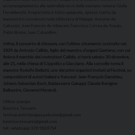
accompagnamento alla splendida voce della soprano romana Giulia
Ferraldeschi. Il repertorio è tutto spagnolo, spesso tratto da
manoscritti conservati nella biblioteca di Malaga: Antonio de
Cabezón, Juan Francés de Iribarren, Francisco Correa de Araujo,
Pablo Bruna, Juan Cabanilles.
Infine, il concerto di chiusura, con l’ultimo strumento costruito nel
1829 da Antonio Callido, figlio del maestro d’organi Gaetano, con cui
finisce il marchio dei costruttori Callido, si terrà sabato 30 dicembre,
alle 21, nella chiesa di S.Ippolito a Giacciano. Alla consolle torna il
maestro Rodolfo Bellatti, uno dei primi organisti invitati al Festival, su
composizioni di autori italiani e francesi: Jean-François Dandrieu,
Johann Sebastian Bach, Baldassarre Galuppi, Claude Benigne
Balbastre, Giovanni Morandi.
Ufficio stampa
Beatrice Tessarin
festival.antichiorgani.polesine@gmail.com
beatrice.tessarin@gmail.com
tel.- whatsapp 329/1824754