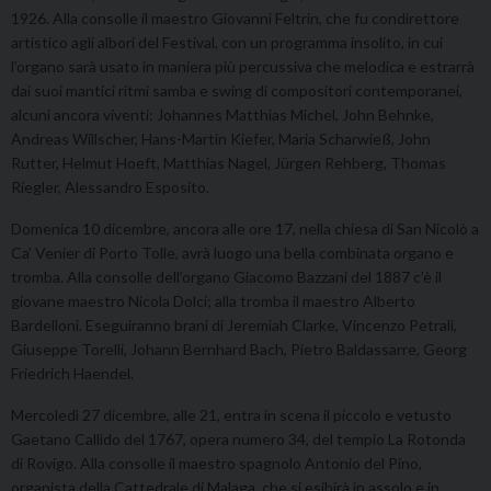
1926. Alla consolle il maestro Giovanni Feltrin, che fu condirettore
artistico agli albori del Festival, con un programma insolito, in cui
l’organo sarà usato in maniera più percussiva che melodica e estrarrà
dai suoi mantici ritmi samba e swing di compositori contemporanei,
alcuni ancora viventi: Johannes Matthias Michel, John Behnke,
Andreas Willscher, Hans-Martin Kiefer, Maria Scharwieß, John
Rutter, Helmut Hoeft, Matthias Nagel, Jürgen Rehberg, Thomas
Riegler, Alessandro Esposito.
Domenica 10 dicembre, ancora alle ore 17, nella chiesa di San Nicolò a
Ca’ Venier di Porto Tolle, avrà luogo una bella combinata organo e
tromba. Alla consolle dell’organo Giacomo Bazzani del 1887 c’è il
giovane maestro Nicola Dolci; alla tromba il maestro Alberto
Bardelloni. Eseguiranno brani di Jeremiah Clarke, Vincenzo Petrali,
Giuseppe Torelli, Johann Bernhard Bach, Pietro Baldassarre, Georg
Friedrich Haendel.
Mercoledì 27 dicembre, alle 21, entra in scena il piccolo e vetusto
Gaetano Callido del 1767, opera numero 34, del tempio La Rotonda
di Rovigo. Alla consolle il maestro spagnolo Antonio del Pino,
organista della Cattedrale di Malaga, che si esibirà in assolo e in