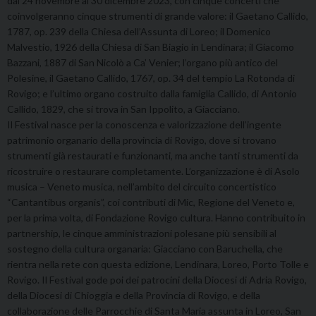
dal 24 novembre al 30 dicembre 2023, con cinque concerti che
coinvolgeranno cinque strumenti di grande valore: il Gaetano Callido,
1787, op. 239 della Chiesa dell’Assunta di Loreo; il Domenico
Malvestio, 1926 della Chiesa di San Biagio in Lendinara; il Giacomo
Bazzani, 1887 di San Nicolò a Ca’ Venier; l’organo più antico del
Polesine, il Gaetano Callido, 1767, op. 34 del tempio La Rotonda di
Rovigo; e l’ultimo organo costruito dalla famiglia Callido, di Antonio
Callido, 1829, che si trova in San Ippolito, a Giacciano.
Il Festival nasce per la conoscenza e valorizzazione dell’ingente
patrimonio organario della provincia di Rovigo, dove si trovano
strumenti già restaurati e funzionanti, ma anche tanti strumenti da
ricostruire o restaurare completamente. L’organizzazione è di Asolo
musica – Veneto musica, nell’ambito del circuito concertistico
“Cantantibus organis”, coi contributi di Mic, Regione del Veneto e,
per la prima volta, di Fondazione Rovigo cultura. Hanno contribuito in
partnership, le cinque amministrazioni polesane più sensibili al
sostegno della cultura organaria: Giacciano con Baruchella, che
rientra nella rete con questa edizione, Lendinara, Loreo, Porto Tolle e
Rovigo. Il Festival gode poi dei patrocini della Diocesi di Adria Rovigo,
della Diocesi di Chioggia e della Provincia di Rovigo, e della
collaborazione delle Parrocchie di Santa Maria assunta in Loreo, San