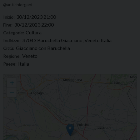
@antichiorgani
30/12/2023 21:00
Inizio:
30/12/2023 22:00
Fine:
Cultura
Categorie:
37043 Baruchella Giacciano, Veneto Italia
Indirizzo:
Giacciano con Baruchella
Città:
Veneto
Regione:
Italia
Paese:
Festival organistico “Antichi Organi del Polesine”. Appuntamento a Giacciano,
+
Chiesa parrocchiale
−