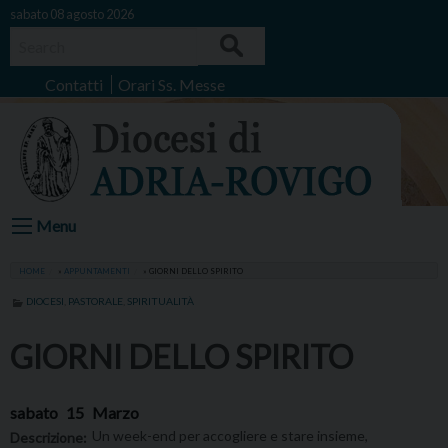
Skip
sabato 08 agosto 2026
to
Search
content
Contatti
Orari Ss. Messe
Menu
HOME
»
APPUNTAMENTI
»
GIORNI DELLO SPIRITO
DIOCESI
,
PASTORALE
,
SPIRITUALITÀ
GIORNI DELLO SPIRITO
sabato
15
Marzo
Un week-end per accogliere e stare insieme,
Descrizione: