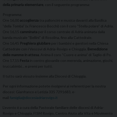
della primaria elementare
, con il seguente programma:
Programma:
Ore 16,00
accoglienza
tra palloncini e musica davanti alla Basilica
“della Tomba” (v. Francesco Bocchi) con il coro “Stella polare” di Adria.
Ore 16,15
camminata
per il corso centrale di Adria animata dalla
banda musicale “Bellini” di Rosolina, fino alla Cattedrale.
Ore 16,45
Preghiera giubilare
per i bambini e genitori nella Chiesa
Cattedrale con i Vescovi di Adria-Rovigo e Chioggia.
Benedizione
delle mamme in attesa
. Anima il coro “Cuore e anima” di Taglio di Po.
Ore 17,15
Festa
in centro giovanile con merenda, animazione, giochi,
truccabimbi… e premi per tutti.
Il tutto sarà vissuto insieme alla Diocesi di Chioggia.
Per ogni informazione potete rivolgervi ai referenti per la nostra
diocesi: Gianfranco e Letizia 335 7291683, e-
mail
famiglia@diocesiadriarovigo.it
L’evento è a cura della Pastorale familiare delle diocesi di Adria-
Rovigo e Chioggia, FISM Rovigo, Centro Aiuto alla Vita e Movimento