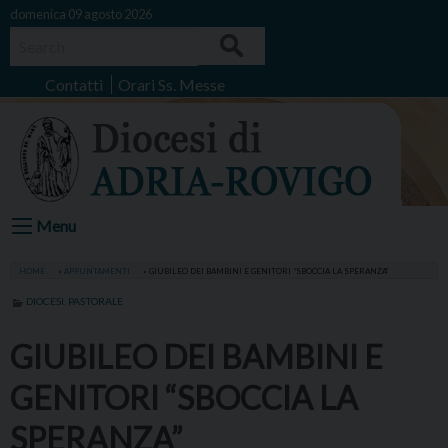
Skip
domenica 09 agosto 2026
to
Search
content
Contatti
Orari Ss. Messe
Menu
HOME
»
APPUNTAMENTI
»
GIUBILEO DEI BAMBINI E GENITORI “SBOCCIA LA SPERANZA”
DIOCESI
,
PASTORALE
GIUBILEO DEI BAMBINI E
GENITORI “SBOCCIA LA
SPERANZA”