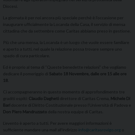
Diocesi.
La giornata è per noi ancora più speciale perchè è l’occasione per
inaugurare ufficialmente la Locanda della Casa, il servizio di mensa
cittadina che da settembre come Caritas abbiamo preso in gestione.
Più che una mensa, la Locanda è un luogo che vuole essere familiare
e aperto a tutti, nel quale la relazione possa trovare sempre uno
spazio di cura particolare.
Ed è proprio al tema di “Queste benedette relazioni” che vogliamo
dedicare il pomeriggio di
Sabato 18 Novembre, dalle ore 15 alle ore
18
.
Ci accompagneranno in questo momento di approfondimento tre
graditi ospiti:
Claudio Dagheti
direttore di Caritas Crema,
Michele Di
Bari
docente di Diritto Costituzionale presso l’Università di Padova e
Don Piero Mandruzzato
della nostra equipe di Caritas.
L’evento è aperto a tutti. Per avere maggiori informazioni è
sufficiente mandare una mail all’indirizzo
info@caritasrovigo.org
o