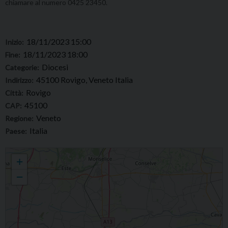
chiamare al numero 0425 23450.
18/11/2023 15:00
Inizio:
18/11/2023 18:00
Fine:
Diocesi
Categorie:
45100 Rovigo, Veneto Italia
Indirizzo:
Rovigo
Città:
45100
CAP:
Veneto
Regione:
Italia
Paese:
II convegno annuale dei volontari e degli operatori di servizi di prossimità della
+
Diocesi di Adria-Rovigo
−