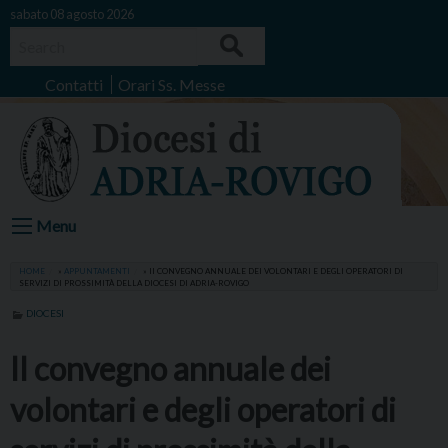
Skip
sabato 08 agosto 2026
to
Search
content
Contatti
Orari Ss. Messe
Menu
HOME
»
APPUNTAMENTI
»
II CONVEGNO ANNUALE DEI VOLONTARI E DEGLI OPERATORI DI
SERVIZI DI PROSSIMITÀ DELLA DIOCESI DI ADRIA-ROVIGO
DIOCESI
II convegno annuale dei
volontari e degli operatori di