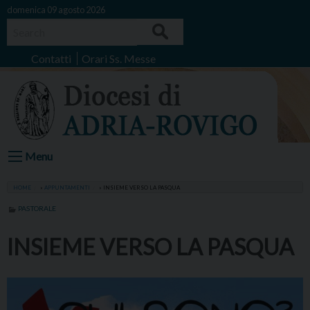
Skip
domenica 09 agosto 2026
to
Search
content
Contatti
Orari Ss. Messe
Menu
HOME
»
APPUNTAMENTI
»
INSIEME VERSO LA PASQUA
PASTORALE
INSIEME VERSO LA PASQUA