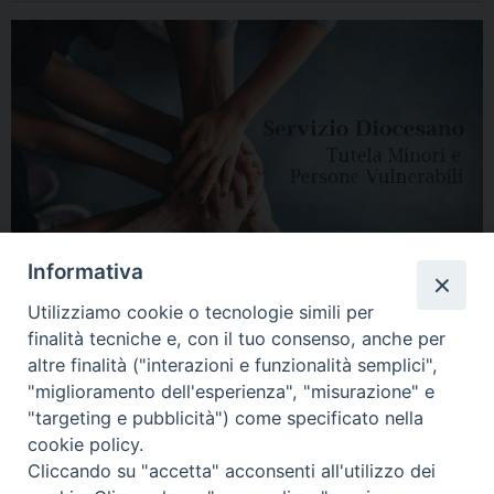
Informativa
Utilizziamo cookie o tecnologie simili per
finalità tecniche e, con il tuo consenso, anche per
altre finalità ("interazioni e funzionalità semplici",
"miglioramento dell'esperienza", "misurazione" e
"targeting e pubblicità") come specificato nella
HOME
DIOCESI
VESCOVO
CURIA VESCOVILE
NEWS
cookie policy.
Cliccando su "accetta" acconsenti all'utilizzo dei
APPUNTAMENTI
CONTATTI
SERVIZIO ANTENATI