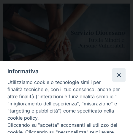
Informativa
Utilizziamo cookie o tecnologie simili per
finalità tecniche e, con il tuo consenso, anche per
altre finalità ("interazioni e funzionalità semplici",
"miglioramento dell'esperienza", "misurazione" e
"targeting e pubblicità") come specificato nella
HOME
DIOCESI
VESCOVO
CURIA VESCOVILE
NEWS
cookie policy.
Cliccando su "accetta" acconsenti all'utilizzo dei
APPUNTAMENTI
CONTATTI
SERVIZIO ANTENATI
cookie. Cliccando su "personalizza" puoi avere