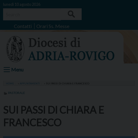
Skip
lunedì 10 agosto 2026
to
Search
content
Contatti
Orari Ss. Messe
Menu
HOME
»
APPUNTAMENTI
»
SUI PASSI DI CHIARA E FRANCESCO
PASTORALE
SUI PASSI DI CHIARA E
FRANCESCO