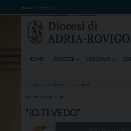
Skip
giovedì 06 agosto 2026
to
content
HOME
DIOCESI
VESCOVO
CUR
HOME
»
APPUNTAMENTI
»
“IO TI VEDO”
CULTURA
,
PASTORALE
“IO TI VEDO”