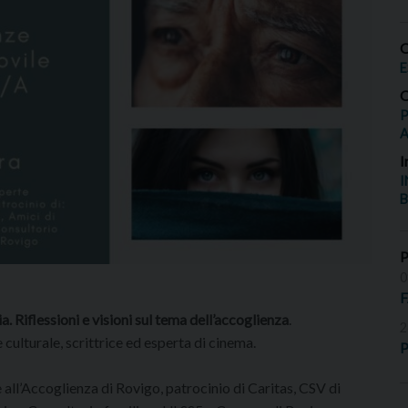
O
E
O
P
I
I
B
0
ria. Riflessioni e visioni sul tema dell’accoglienza
.
2
culturale, scrittrice ed esperta di cinema.
P
all’Accoglienza di Rovigo, patrocinio di Caritas, CSV di